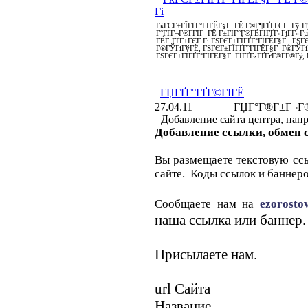
Гі
ГќГЄГ±ГЇГҐГ°ГІГЁГ§Г ГЁ Г®Г¶ГҐГ­ГЄГ Гў Гђ
Г°ГҐГ¬Г®Г­ГІГ ГЁ Г±ГІГ°Г®ГЁГІГҐГ«ГјГ­Г»Гµ
ГЁГ·ГҐГ±ГЄГ Гї ГЅГЄГ±ГЇГҐГ°ГІГЁГ§Г , ГЅ
Г®ГЎГіГўГЁ, ГЅГЄГ±ГЇГҐГ°ГІГЁГ§Г Г®ГЎГі
ГЅГЄГ±ГЇГҐГ°ГІГЁГ§Г ГІГҐГ«ГҐГґГ®Г­Г®Гў,
ГЏГҐГ°ГҐГ©ГІГЁ
27.04.11
ГЏГ°Г®Г±Г¬Г®
Добавление сайта центра, нап
Добавление ссылки, обмен 
Вы размещаете текстовую сс
сайте. Коды ссылок и баннер
Сообщаете нам на
ezorost
наша ссылка или баннер.
Присылаете нам.
url Сайта
Название