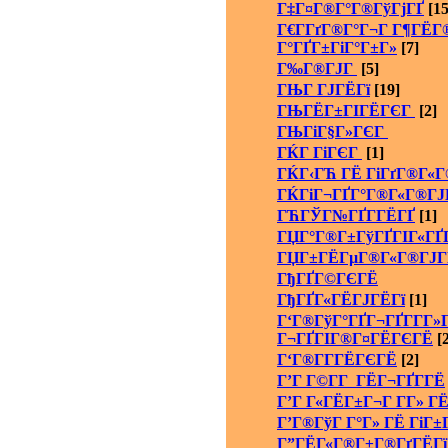
Г‡Г¤Г®Г°Г®ГўГјГҐ
[15
Г€Г­ГґГ®Г°Г¬Г Г¶ГЁГ®
Г°ГҐГ±ГіГ°Г±Г»
[7]
Г‰Г®ГЈГ
[5]
ГЊГ ГЈГЁГї
[19]
ГЊГЁГ±ГІГЁГЄГ
[2]
ГЊГіГ§Г»ГЄГ
ГЌГ ГіГЄГ
[1]
ГЌГ‹ГЋ ГЁ ГіГґГ®Г«Г
ГЌГіГ¬ГҐГ°Г®Г«Г®ГЈ
ГЋГЎГ№ГҐГ­ГЁГҐ
[1]
ГЏГ°Г®Г±ГўГҐГІГ«ГҐГ
ГЏГ±ГЁГµГ®Г«Г®ГЈГ
ГђГҐГ©ГЄГЁ
ГђГҐГ«ГЁГЈГЁГї
[1]
Г‘Г®ГўГ°ГҐГ¬ГҐГ­Г­Г»Г
Г¬ГҐГІГ®Г¤ГЁГЄГЁ
[2
Г‘Г®Г­Г­ГЁГЄГЁ
[2]
Г’Г Г©Г­Г ГЁГ¬ГҐГ­ГЁ
Г’Г Г«ГЁГ±Г¬Г Г­Г» ГЁ
Г’Г®ГўГ Г°Г» ГЁ ГіГ±
Г”ГЁГ«Г®Г±Г®ГґГЁГї