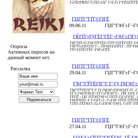
Г±ГЇГҐГ¶ГЁГ Г«ГЁГ±ГІГ Г¤Г«Гї Г°ГҐГёГҐГ­ГЁГ
ГЏГҐГ°ГҐГ©ГІГЁ
09.06.11
ГЏГ°Г®Г±Г¬Г®
ГЌГҐГ¤ГўГЁГ¦ГЁГ¬Г®Г±ГІГј
ГЏГ°ГҐГ¤Г«Г®Г¦ГҐГ­ГЁГї Г­ГҐГ¤ГўГЁГ¦ГЁГ¬Г®
Опросы
Г®ГЎГєГҐГЄГІГ Г¬, ГЇГ®ГЄГіГЇГЄГ , ГЇГ°Г®Г¤
ГҐГ¤ГўГЁГ¦ГЁГ¬Г®Г±ГІГЁ.
Активных опросов на
данный момент нет.
ГЏГҐГ°ГҐГ©ГІГЁ
Рассылка
29.04.11
ГЏГ°Г®Г±Г¬Г®
ГЂГ°ГЎГЁГІГ°Г Г¦ Гў ГђГ®Г±Г
ГЂГ°ГЎГЁГІГ°Г Г¦ Гў ГђГ®Г±ГІГ®ГўГҐ-Г­Г -Г„
Г­Г Г«Г®ГЈГ®ГўГ»ГҐ Г±ГЇГ®Г°Г». ГЌГ ГёГЁ Гѕ
ГЁГҐГ¬ Г§Г ГЄГ®Г­Г®Г¤Г ГІГҐГ«ГјГ±ГІГўГ ,
Г®ГЇГІГЁГ¬Г Г«ГјГ­Г»Г¬ Г±Г®Г·ГҐГІГ Г­ГЁГҐГ
Г¦ГЁГ«ГЁГ№Г­Г»Гµ Г±ГЇГ®Г°Г®Гў, Г±ГҐГ¬ГҐГ
ГЏГҐГ°ГҐГ©ГІГЁ
27.04.11
ГЏГ°Г®Г±Г¬Г®
ГќГЄГ±ГЇГҐГ°ГІГЁГ§Г ГЁ Г®Г