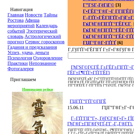
Г”ГЅГ­-ГёГіГ©
[3]
Навигация
Г•ГЁГ°Г®Г¬Г Г­ГІГЁГї
Главная
Новости
Тайны
Г–ГҐГ«ГЁГІГҐГ«ГјГ±Г
Ростова
Афиша
ГќГ§Г®ГІГҐГ°ГЁГЄГ
мероприятий
Календарь
ГќГ§Г®ГІГҐГ°ГЁГ·ГҐГ
событий
Эзотерический
словарь
Астрологический
ГќГ§Г®ГІГҐГ°ГЁГ·ГҐГ
прогноз
Сервис гороскопов
ГЏГ°Г®Г·ГҐГҐ
[6]
Гадания и предсказания
Г‚ГўГҐГ¤ГЁГІГҐ Г±Г«Г®ГўГ® 
Успех, удача, деньги
Психология
Оздоровление
Практики
Непознанное
ГђГЅГ©ГЄГЁ Г±ГЁГ±ГІГҐГ¬Г 
Фотогалерея
ГЁГ±Г¶ГҐГ«ГҐГ­ГЁГї
Приглашаем
ГђГЅГ©ГЄГЁ вЂ” Г¤Г°ГҐГўГ­ГҐГ©ГёГҐГҐ ГЁ
Г®ГЈГ® ГЁ ГЇГ±ГЁГµГЁГ·ГҐГ±ГЄГ®ГЈГ® ГЁГ±
ГҐГ°ГЈГЁГЁ Г·ГҐГ°ГҐГ§ Г°ГіГЄГЁ. ГЋГЎГіГ·ГҐ
Инициация рейки
ГЏГҐГ°ГҐГ©ГІГЁ
15.06.11
ГЏГ°Г®Г±Г¬Г®
Г–ГҐГ­ГІГ°Г», ГёГЄГ®Г«Г» Г
ГђГ®Г±ГІГ®ГўГҐ-Г­Г -Г„Г®Г­Гі.
ГЏГҐГ°ГҐГ·ГҐГ­Гј ГёГЄГ®Г«, Г¶ГҐГ­ГІГ°Г®Гў
Г‚Г Г¬ ГЎГ»Г±ГІГ°Г® ГЁ Г®ГЇГҐГ°Г ГІГЁГў