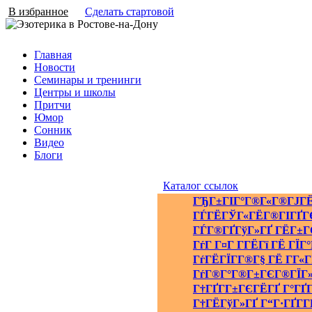
В избранное
Сделать стартовой
Главная
Новости
Семинары и тренинги
Центры и школы
Притчи
Юмор
Сонник
Видео
Блоги
Каталог ссылок
ГЂГ±ГІГ°Г®Г«Г®ГЈГЁ
ГЃГЁГЎГ«ГЁГ®ГІГҐГ
ГЃГ®ГҐГўГ»ГҐ ГЁГ±Г
ГѓГ Г¤Г Г­ГЁГї ГЁ ГЇГ
ГѓГЁГЇГ­Г®Г§ ГЁ Г­Г«Г
ГѓГ®Г°Г®Г±ГЄГ®ГЇГ
Г†ГҐГ­Г±ГЄГЁГҐ Г°ГҐ
Г†ГЁГўГ»ГҐ Г“Г·ГҐГ­Г