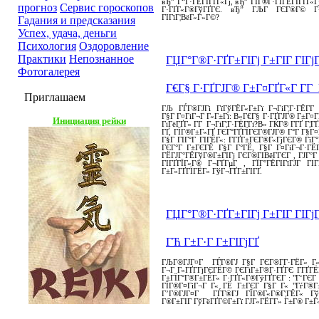
вЂ” Г“Г·ГЁГІГҐГ«Гј, вЂ” ГЇГ®Г·ГІГЁГІГҐГ«
прогноз
Сервис гороскопов
Г·ГҐГ«Г®ГўГҐГЄ. вЂ” ГЉГ ГЄГ®Г© Г¬Г
ГІГїГ¦ВёГ«Г»Г©?
Гадания и предсказания
Успех, удача, деньги
Психология
Оздоровление
Практики
Непознанное
ГЏГ°Г®Г·ГҐГ±ГІГј Г±ГІГ ГІГј
Фотогалерея
Г€Г§ Г·ГҐГЈГ® Г±Г¤ГҐГ«Г Г­Г
Приглашаем
ГЉ ГЃГ®ГЈГі ГїГўГЁГ«Г±Гї Г¬ГіГ¦Г·ГЁГ
Г§Г Г¤ГіГ¬Г Г«Г±Гї: В«Г€Г§ Г·ГҐГЈГ® Г±Г¤ГҐ
Инициация рейки
ГіГёГҐГ« Г­Г Г¬ГіГ¦Г·ГЁГ­Гі?В» ГЌГ® Г­ГҐ Г¦
ГҐ, ГЇГ®Г±Г«ГҐ ГЄГ°ГҐГЇГЄГ®ГЈГ® Г°Г Г§Г¤
Г§Г ГІГ°Г ГІГЁГ«: Г­ГҐГ±ГЄГ®Г«ГјГЄГ® ГїГ
ГЄГ°Г Г±ГЄГЁ Г§Г Г°ГЁ, Г§Г Г¤ГіГ¬Г·ГЁГў
ГЁГЈГ°ГЁГўГ®Г±ГІГј ГЄГ®ГІВёГ­ГЄГ , ГЈГ°
ГІГҐГЇГ«Г® Г¬ГҐГµГ , ГЇГ°ГЁГІГїГЈГ ГІ
Г±Г«ГҐГЇГЁГ« ГўГ¬ГҐГ±ГІГҐ.
ГЏГ°Г®Г·ГҐГ±ГІГј Г±ГІГ ГІГј
ГЋ Г±Г·Г Г±ГІГјГҐ
ГЉГ®ГЈГ¤Г ГЃГ®ГЈ Г§Г ГЄГ®Г­Г·ГЁГ« Г«Г
Г¬Г Г«ГҐГ­ГјГЄГЁГ© ГЄГіГ±Г®Г·ГҐГЄ Г­ГҐГ
Г±ГЇГ°Г®Г±ГЁГ« Г·ГҐГ«Г®ГўГҐГЄГ : "Г‘ГЄГ
ГЇГ®Г¤ГіГ¬Г Г« ГЁ Г±ГЄГ Г§Г Г« "ГѓГ®Г±
Г’Г®ГЈГ¤Г ГЃГ®ГЈ ГЇГ®Г«Г®Г¦ГЁГ« Гў
Г®Г±ГІГ ГўГёГҐГ©Г±Гї ГЈГ«ГЁГ­Г» Г±Г® Г±Г«