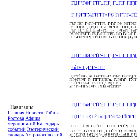
ГЏГ°Г®Г·ГҐГ±ГІГј Г±ГІГ ГІГј
Г‘ГўГїГ№ГҐГ­Г­Г»Г© ГґГ®Г«ГЁГ
ГЋГ¤ГЁГ­ Г¬ГіГ¤Г°ГҐГ¶, Г·ГіГ¤Г® ГўГҐГЄГ
ГЁГ±ГІГ®Г·Г­ГЁГЄГ Г¬ГіГ¤Г°Г®Г±ГІГЁ, ГЄГ
ГЋГ­ ГЇГ°ГЁГЇГЁГ±Г»ГўГ Г« ГўГ±ГҐ Г±Гў
ГЄГ®ГІГ®Г°Г»Г© ГµГ°Г Г­ГЁГ«Г±Гї Гў Г±Г Г
ГЊГіГ¤Г°ГҐГ¶ Г­ГЁГЄГ®Г¬Гі Г­ГҐ ГЇГ®Г§ГўГ®
ГЏГ°Г®Г·ГҐГ±ГІГј Г±ГІГ ГІГј
ГќГЄГ§Г Г¬ГҐГ­
ГЏГ°ГЁГёГ«Г® ГўГ°ГҐГ¬Гї ГЊГ Г±ГІГҐГ°Гі
ГЇГ®Г§ГўГ Г« ГІГ°Г®ГЁГµ, ГўГ§ГїГ« ГЎГҐГ
Г·ГҐГ°Г­ГЁГ«Г ГЁ Г±ГЇГ°Г®Г±ГЁГ«:
вЂ” Г—ГІГ® ГўГ» ГўГЁГ¤ГЁГІГҐ?
ГЏГ°Г®Г·ГҐГ±ГІГј Г±ГІГ ГІГј
Навигация
Главная
Новости
Тайны
ГЏГ°Г ГўГЁГ«ГјГ­Г»Г© ГЇГіГІГ
Ростова
Афиша
мероприятий
Календарь
ГГ«ГЁ ГЇГ® Г«ГҐГ±Гі Г±ГІГ Г°ГҐГ¶ Г± Гі
событий
Эзотерический
ГЎГіГ°Г­Г Гї Г°ГҐГ·ГЄГ , Г·ГҐГ°ГҐГ§ ГЄГ®Г
словарь
Астрологический
вЂ” ГЄГ®Г°ГїГўГ»Г© Г±ГІГўГ®Г« Г±ГІГ Г°Г®