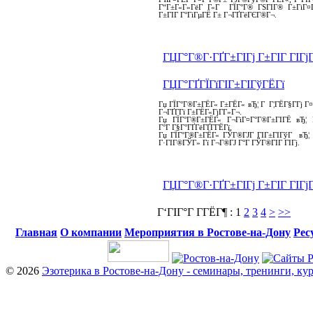
Г“Г±Г«Г»ГёГ Г«Г ГЇГ°Г® ГЅГІГ® Г±ГіГ¤
Г±ГІГ Г°ГіГµГЁ Г± Г¬ГҐГёГЄГ®Г¬.
ГЏГ°Г®Г·ГҐГ±ГІГј Г±ГІГ ГІГј
ГЏГ°ГҐГЇГїГІГ±ГІГўГЁГї
Гџ ГЇГ°Г®Г±ГЁГ« Г±ГЁГ« вЂ¦ Г Г¦ГЁГ§Г­Гј Г¤
Г¬ГҐГ­Гї Г±ГЁГ«ГјГ­Г»Г¬.
Гџ ГЇГ°Г®Г±ГЁГ« Г¬ГіГ¤Г°Г®Г±ГІГЁ вЂ¦
Г°Г Г§Г°ГҐГёГҐГ­ГЁГї.
Гџ ГЇГ°Г®Г±ГЁГ« ГЎГ®ГЈГ ГІГ±ГІГўГ вЂ¦ Г
Г·ГІГ®ГЎГ» Гї Г¬Г®ГЈ Г°Г ГЎГ®ГІГ ГІГј.
ГЏГ°Г®Г·ГҐГ±ГІГј Г±ГІГ ГІГј
Г‘ГІГ°Г Г­ГЁГ¶ :
1
2
3
4
>
>>
Главная
О компании
Мероприятия в Ростове-на-Дону
Рес
© 2026
Эзотерика в Ростове-на-Дону - семинары, тренинги, ку