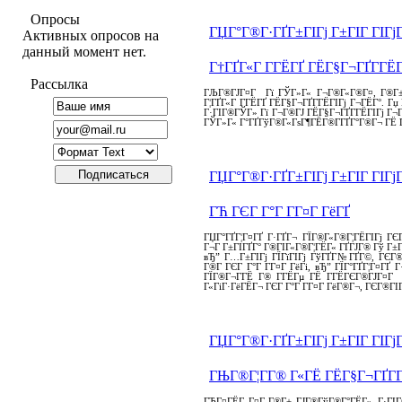
Опросы
ГЏГ°Г®Г·ГҐГ±ГІГј Г±ГІГ ГІГј
Активных опросов на
данный момент нет.
Г†ГҐГ«Г Г­ГЁГҐ ГЁГ§Г¬ГҐГ­ГЁГ
Рассылка
ГЉГ®ГЈГ¤Г Гї ГЎГ»Г« Г¬Г®Г«Г®Г¤, Г®Г±
Г¦ГҐГ«Г Г­ГЁГҐ ГЁГ§Г¬ГҐГ­ГЁГІГј Г¬ГЁГ°. Г
Г·ГІГ®ГЎГ» Гї Г¬Г®ГЈ ГЁГ§Г¬ГҐГ­ГЁГІГј Г¬Г
ГЎГ»Г« Г°ГҐГўГ®Г«ГѕГ¶ГЁГ®Г­ГҐГ°Г®Г¬ ГЁ 
ГЏГ°Г®Г·ГҐГ±ГІГј Г±ГІГ ГІГј
ГЋ ГЄГ Г°Г Г­Г¤Г ГёГҐ
ГЏГ°ГҐГ¦Г¤ГҐ Г·ГҐГ¬ ГЇГ®Г«Г®Г¦ГЁГІГј ГЄ
Г¬Г Г±ГІГҐГ° Г®ГІГ«Г®Г¦ГЁГ« ГҐГЈГ® Гў Г±Г
вЂ” Г…Г±ГІГј ГЇГїГІГј ГўГҐГ№ГҐГ©, ГЄГ®Г
Г®Г­ ГЄГ Г°Г Г­Г¤Г ГёГі, вЂ” ГЇГ°ГҐГ¦Г¤ГҐ 
ГЇГ®Г¬Г­ГЁ Г® Г­ГЁГµ ГЁ Г­ГЁГЄГ®ГЈГ¤Г 
Г«ГіГ·ГёГЁГ¬ ГЄГ Г°Г Г­Г¤Г ГёГ®Г¬, ГЄГ®ГІ
ГЏГ°Г®Г·ГҐГ±ГІГј Г±ГІГ ГІГј
ГЊГ®Г¦Г­Г® Г«ГЁ ГЁГ§Г¬ГҐГ­Г
ГЋГ¤ГЁГ­ Г¤Г Г®Г± ГЈГ®ГўГ®Г°ГЁГ«, Г·ГІГ