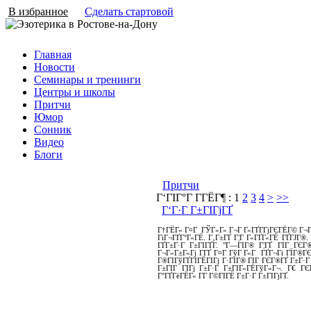
В избранное
Сделать стартовой
Главная
Новости
Семинары и тренинги
Центры и школы
Притчи
Юмор
Сонник
Видео
Блоги
Притчи
Г‘ГІГ°Г Г­ГЁГ¶ :
1
2
3
4
>
>>
Г‘Г·Г Г±ГІГјГҐ
Г†ГЁГ« Г¤Г ГЎГ»Г« Г¬Г Г«ГҐГ­ГјГЄГЁГ© Г¬Г
ГіГ¬ГҐГ°Г«ГЁ. Г‚Г±ГҐ Г¦Г Г«ГҐГ«ГЁ ГҐГЈГ®.
ГҐГ±Г·Г Г±ГІГҐГ­. "Г—ГІГ® Г¦ГҐ ГІГ ГЄГ
Г¬Г»Г±Г«Гј Г­ГҐ Г¤Г ГўГ Г«Г ГҐГ¬Гі ГЇГ®
Г®ГІГўГҐГІГЁГІГј Г·ГІГ® ГІГ ГЄГ®ГҐ Г±Г·Г 
Г±ГІГ ГІГј Г±Г·Г Г±ГІГ«ГЁГўГ»Г¬. Г€ Г
Г°ГҐГёГЁГ« Г­Г Г©ГІГЁ Г±Г·Г Г±ГІГјГҐ.