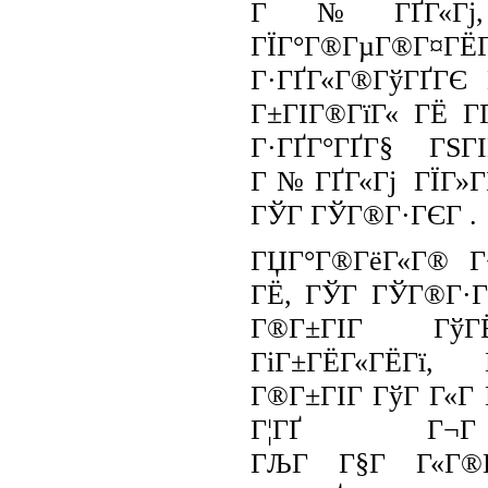
Г№ГҐГ«Гј, 
ГЇГ°Г®ГµГ®Г¤ГЁ
Г·ГҐГ«Г®ГўГҐГЄ 
Г±ГІГ®ГїГ« ГЁ Г
Г·ГҐГ°ГҐГ§ ГЅГІ
Г№ГҐГ«Гј ГЇГ»ГІ
ГЎГ ГЎГ®Г·ГЄГ .
ГЏГ°Г®ГёГ«Г® Г¬
ГЁ, ГЎГ ГЎГ®Г·
Г®Г±ГІГ Гў
ГіГ±ГЁГ«ГЁ
Г®Г±ГІГ ГўГ Г«Г
Г¦ГҐ Г¬Г Г
ГЉГ Г§Г Г«Г®