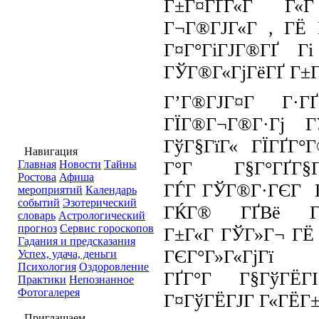
Г±Г¤ГҐГ«Г Г
Г¬Г®ГЈГ«Г , ГЁ 
Г¤Г°ГіГЈГ®ГҐ Гі
ГЎГ®Г«ГјГёГҐ Г±Г
Г’Г®ГЈГ¤Г Г·ГҐ
ГЇГ®Г¬Г®Г·Гј 
ГўГ§ГїГ« ГЇГҐГ°Г
Навигация
Г°Г Г§Г°ГҐГ
Главная
Новости
Тайны
Ростова
Афиша
ГЃГ ГЎГ®Г·ГЄГ Г
мероприятий
Календарь
событий
Эзотерический
ГЌГ® ГҐВё ГІ
словарь
Астрологический
прогноз
Сервис гороскопов
Г±Г«Г ГЎГ»Г¬ ГЁ
Гадания и предсказания
ГЄГ°Г»Г«Гј
Успех, удача, деньги
Психология
Оздоровление
ГҐГ°Г Г§ГўГЁ
Практики
Непознанное
Фотогалерея
Г¤ГўГЁГЈГ Г«ГЁГ±
Приглашаем