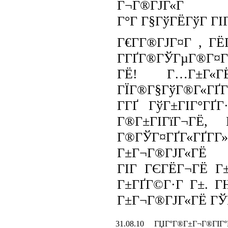
Г¬Г®ГЈГ«Г
Г°Г Г§ГўГЁГўГ ГІГ
Г€Г­Г®ГЈГ¤Г , ГЁ
Г­ГҐГ®ГЎГµГ®Г¤ГЁ
ГЁ! Г…Г±Г«
ГЇГ®Г§ГўГ®Г«ГҐГ
Г­ГҐ ГўГ±ГІГ°ГҐГ
Г®Г±ГІГїГ¬ГЁ,
Г®ГЎГ¤ГҐГ«Г
Г±Г¬Г®ГЈГ«
ГІГ ГЄГЁГ¬ГЁ Г±
Г±ГҐГ©Г·Г Г±. Г
Г±Г¬Г®ГЈГ«ГЁ ГЎГ
31.08.10 ГЏГ°Г®Г±Г¬Г®ГІГ°Г