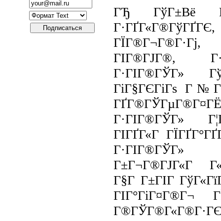
ГЂ ГўГ±Вё ГЇ
Г·ГҐГ«Г®ГўГҐ
ГЇГ®Г¬Г®Г·Гј,
ГІГ®ГЈГ®, Г·
Г·ГІГ®ГЎГ» Гў
ГіГ§ГЄГіГѕ Г№ГҐ
ГҐГ®ГЎГµГ®Г¤ГЁ
Г·ГІГ®ГЎГ» Г¦
ГІГҐГ«Г ГЇГҐГ°ГҐ
Г·ГІГ®ГЎГ»
Г±Г¬Г®ГЈГ«Г Г«Г
Г§Г Г±ГІГ ГўГ«Г
ГІГ°ГіГ¤Г®Г¬ ГЇ
Г®ГЎГ®Г«Г®Г·ГЄ