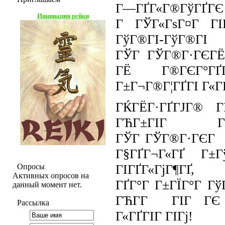
Г—ГҐГ«Г®ГўГҐГЄ 
Инициация рейки
Г ГЎГ«ГѕГ¤Г ГІГ
ГўГ®ГІ-ГўГ
ГЎГ ГЎГ®Г·ГЄГЁ 
ГЁ Г®ГЄГ°ГҐ
Г±Г¬Г®Г¦ГҐГІ Г«ГҐ
ГЌГЁГ·ГҐГЈГ® Г­
ГЋГ±ГІГ ГІ
ГЎГ ГЎГ®Г·ГЄГ 
Г§ГҐГ¬Г«ГҐ Г±
ГІГҐГ«ГјГ¶
Опросы
Активных опросов на
ГҐГ°Г Г±ГЇГ°Г ГўГ
данный момент нет.
ГЋГ­Г ГІГ ГЄ 
Рассылка
Г«ГҐГІГ ГІГј!