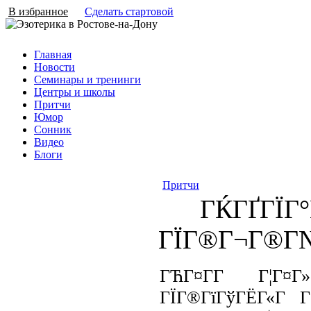
В избранное
Сделать стартовой
Главная
Новости
Семинары и тренинги
Центры и школы
Притчи
Юмор
Сонник
Видео
Блоги
Притчи
ГЌГҐГЇГ°Г
ГЇГ®Г¬Г®Г
ГЋГ¤Г­Г Г¦Г¤
ГЇГ®ГїГўГЁГ«Г Г