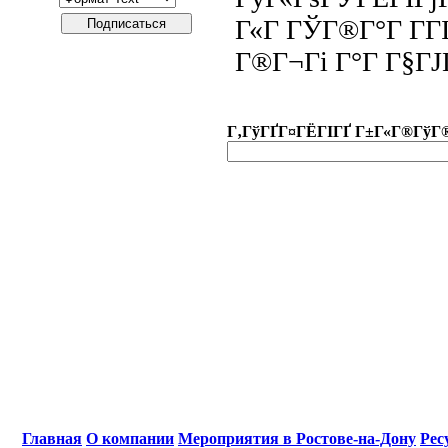
Г«Г ГЎГ®Г°Г Г­Г
Г®Г¬Гі Г°Г Г§Г
Г‚ГўГҐГ¤ГЁГІГҐ Г±Г«Г®ГўГ
Главная
О компании
Мероприятия в Ростове-на-Дону
Рес