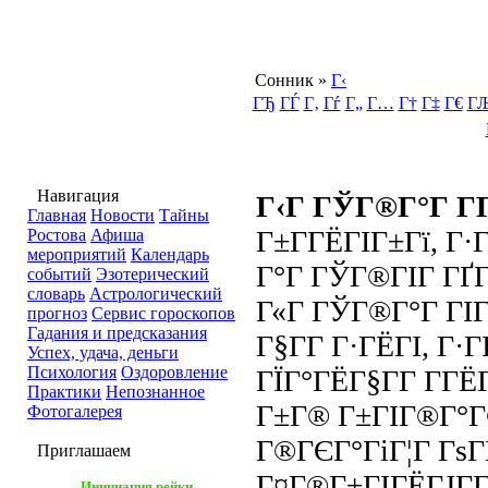
Сонник
»
Г‹
ГЂ
ГЃ
Г‚
Гѓ
Г„
Г…
Г†
Г‡
Г€
Г
Навигация
Г‹Г ГЎГ®Г°Г Г­
Главная
Новости
Тайны
Г±Г­ГЁГІГ±Гї, Г·
Ростова
Афиша
мероприятий
Календарь
Г°Г ГЎГ®ГІГ ГҐГ
событий
Эзотерический
словарь
Астрологический
Г«Г ГЎГ®Г°Г ГІ
прогноз
Сервис гороскопов
Гадания и предсказания
Г§Г­Г Г·ГЁГІ, Г·
Успех, удача, деньги
Психология
Оздоровление
ГЇГ°ГЁГ§Г­Г Г­ГЁ
Практики
Непознанное
Г±Г® Г±ГІГ®Г°Г
Фотогалерея
Г®ГЄГ°ГіГ¦Г Гѕ
Приглашаем
Г¤Г®Г±ГІГЁГЈГ­Г
Инициация рейки