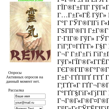
ГЇГ®Г±ГІГ ГўГ«Г
Г…Г±Г«ГЁ ГўГ» Г
Г°Г ГЎГ®ГІГі Г«
ГЅГІГ®ГІ Г±Г®Г­
Г·ГІГ® ГўГ» ГЎГ
ГіГ¦Г¤ГҐГ­Г» Г§Г
Г¬Г Г±Г±Гі ГіГ
ГўГ»ГЇГ®Г«Г­ГЁГ
ГЄГ®ГІГ®Г°Г®ГҐ
Опросы
Г±Г·ГҐГІГҐ Г­ГҐ 
Активных опросов на
данный момент нет.
Г¦ГҐГ«Г ГҐГ¬Г®
Рассылка
Г°ГҐГ§ГіГ«ГјГІГ 
Г¬Г®Г«Г®Г¤Г®Г
ГўГ«ГѕГЎГЁГІГјГ