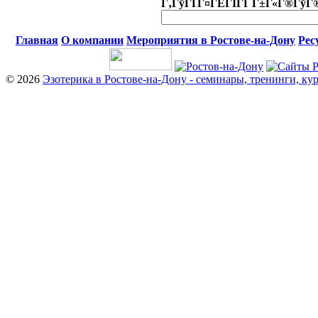
Г‚ГўГҐГ¤ГЁГІГҐ Г±Г«Г®ГўГ
Главная
О компании
Мероприятия в Ростове-на-Дону
Рес
© 2026
Эзотерика в Ростове-на-Дону - семинары, тренинги, ку