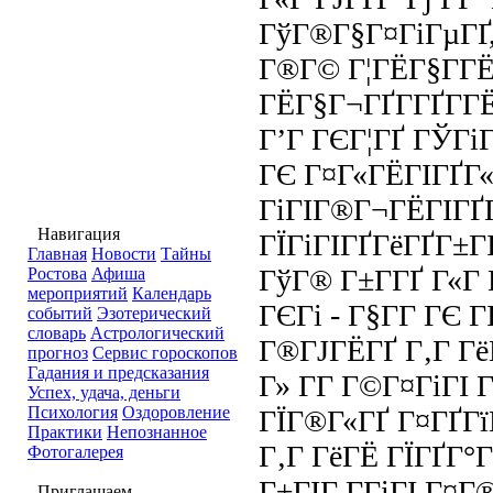
ГўГ®Г§Г¤ГіГµГҐ,
Г®Г© Г¦ГЁГ§Г­Г
ГЁГ§Г¬ГҐГ­ГҐГ­Г
Г’Г ГЄГ¦ГҐ ГЎГі
ГЄ Г¤Г«ГЁГІГҐГ«
ГіГІГ®Г¬ГЁГІГҐГ
Навигация
ГЇГіГІГҐГёГҐГ±Г
Главная
Новости
Тайны
ГўГ® Г±Г­ГҐ Г«Г 
Ростова
Афиша
мероприятий
Календарь
ГЄГі - Г§Г­Г ГЄ 
событий
Эзотерический
словарь
Астрологический
Г®ГЈГЁГҐ Г‚Г Гё
прогноз
Сервис гороскопов
Гадания и предсказания
Г» Г­Г Г©Г¤ГіГІ
Успех, удача, деньги
Психология
Оздоровление
ГЇГ®Г«ГҐ Г¤ГҐГї
Практики
Непознанное
Г‚Г ГёГЁ ГЇГҐГ°
Фотогалерея
Г±ГІГ Г­ГіГІ Г¤
Приглашаем