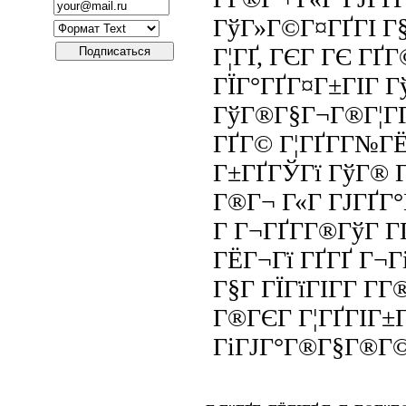
ГўГ»Г©Г¤ГҐГІ Г§
Г¦ГҐ, ГЄГ ГЄ ГҐГ
ГЇГ°ГҐГ¤Г±ГІГ Г
ГўГ®Г§Г¬Г®Г¦Г­Г
ГҐГ© Г¦ГҐГ­Г№ГЁ
Г±ГҐГЎГї ГўГ® Г
Г®Г¬ Г«Г ГЈГҐГ°
Г Г¬ГҐГ­Г®ГўГ Г
ГЁГ¬Гї ГҐГҐ Г¬Г
Г§Г ГЇГїГІГ­Г Г­
Г®ГЄГ Г¦ГҐГІГ±Г
ГіГЈГ°Г®Г§Г®Г