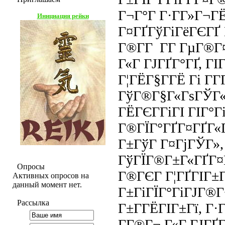
Г¬Г°Г Г·Г­Г»Г¬Г
Инициация рейки
Г¤ГҐГўГіГёГЄГҐ 
Г®Г­Г Г­Г ГµГ®Г
Г«Г ГЈГҐГ°ГҐ, ГІ
Г¦ГЁГ§Г­ГЁ Гі Г­Г
ГўГ®Г§Г«ГѕГЎГ«
ГЁГЄГ­ГіГІ ГІГ°Г
Г®ГЇГ°ГҐГ¤ГҐГ«Г
Г±ГўГ Г¤ГјГЎГ»,
ГўГЇГ®Г±Г«ГҐГ¤
Опросы
Г®ГЄГ Г¦ГҐГІГ±
Активных опросов на
данный момент нет.
Г±ГіГЇГ°ГіГЈГ®Г
Рассылка
Г±Г­ГЁГІГ±Гї, Г
Г­Г®Г¬ Г«Г ГЈГҐГ