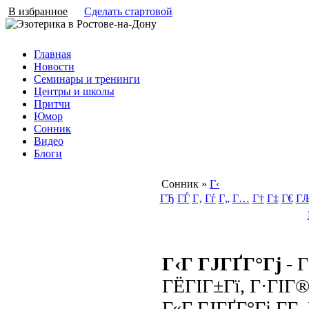
В избранное
Сделать стартовой
Главная
Новости
Семинары и тренинги
Центры и школы
Притчи
Юмор
Сонник
Видео
Блоги
Сонник
»
Г‹
ГЂ
ГЃ
Г‚
Гѓ
Г„
Г…
Г†
Г‡
Г€
Г
Г‹Г ГЈГҐГ°Гј
- 
ГЁГІГ±Гї, Г·ГІГ
Г«Г ГЈГҐГ°Гј Г­Г