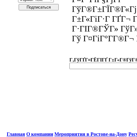
ГўГ®Г±ГЇГ®Г«Гј
Г±Г«ГіГ·Г ГҐГ¬ 
Г·ГІГ®ГЎГ» ГўГ»
Гў Г¤ГіГ°Г­Г®Г¬
Г‚ГўГҐГ¤ГЁГІГҐ Г±Г«Г®ГўГ
Главная
О компании
Мероприятия в Ростове-на-Дону
Рес