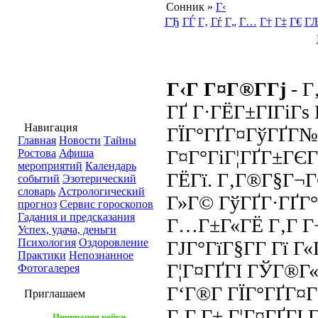
Сонник
»
Г‹
ГЂ
ГЃ
Г‚
Гѓ
Г„
Г…
Г†
Г‡
Г€
Г
Г‹Г Г¤Г®Г­Гј
- 
ГҐ Г·ГЁГ±ГІГіГѕ 
Навигация
ГЇГ°ГҐГ¤ГўГҐГ№
Главная
Новости
Тайны
Г¤Г°ГіГ¦ГҐГ±ГЄГ
Ростова
Афиша
мероприятий
Календарь
ГЁГї. Г‚Г®Г§Г¬Г®
событий
Эзотерический
словарь
Астрологический
Г»Г© ГўГҐГ·ГҐГ°
прогноз
Сервис гороскопов
Гадания и предсказания
Г…Г±Г«ГЁ Г‚Г Г¬
Успех, удача, деньги
Психология
Оздоровление
ГЈГ°ГїГ§Г­Г Гї Г«
Практики
Непознанное
Г¦Г¤ГҐГІ ГЎГ®Г«
Фотогалерея
Г‘Г®Г­ ГЇГ°ГҐГ¤
Приглашаем
Г‚Г Г± Г¦Г¤ГҐГІ
Инициация рейки