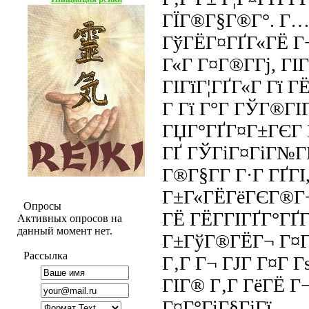
ГЇГ®Г§Г®Г°. Г…
ГўГЁГ¤ГҐГ«ГЁ Г
Г«Г Г¤Г®Г­Гј, ГІ
ГІГїГ¦ГҐГ«Г Гї Г
Г Гї Г°Г ГЎГ®ГІГ
ГЏГ°ГҐГ¤Г±ГЄГ Г
ГҐ ГЎГіГ¤ГіГ№ГҐ
Г®Г§Г­Г Г·Г ГҐГІ
Г±Г«ГЁГёГЄГ®Г¬
Опросы
ГЁ ГЁГ­ГІГҐГ°ГҐГ
Активных опросов на
данный момент нет.
Г±ГўГ®ГЁГ¬ Г¤
Рассылка
Г‚Г Г¬ ГЈГ Г¤Г Г
ГІГ® Г‚Г ГёГЁ Г
Г¤Г°ГіГ§ГјГї