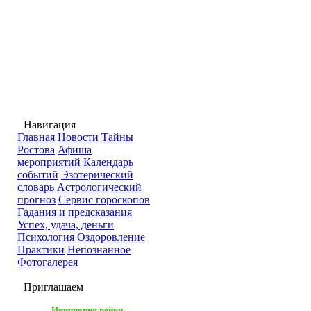
Навигация
Главная
Новости
Тайны
Ростова
Афиша
мероприятий
Календарь
событий
Эзотерический
словарь
Астрологический
прогноз
Сервис гороскопов
Гадания и предсказания
Успех, удача, деньги
Психология
Оздоровление
Практики
Непознанное
Фотогалерея
Приглашаем
Инициация рейки