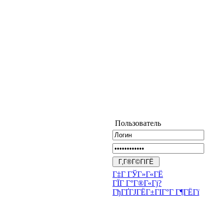
Пользователь
Г‡Г ГЎГ»Г«ГЁ
ГЇГ Г°Г®Г«Гј?
ГђГҐГЈГЁГ±ГІГ°Г Г¶ГЁГї