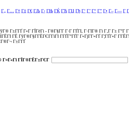
Г„
Г…
Г†
Г‡
Г€
ГЉ
Г‹
ГЊ
ГЌ
ГЋ
ГЏ
Гђ
Г‘
Г’
Г“
Г”
Г•
Г–
Г—
Г
ўГ® Г±Г­ГҐ Г«Г ГЇГёГі - Г®Г§Г­Г Г·Г ГҐГІ, Г·ГІГ® Гі Г‚Г Г± Г°Г 
ІГЁГІ ГЁ ГўГ®Г§Г­ГЁГЄГ­ГіГІ Г­ГҐГ°ГҐГ Г«ГјГ­Г»ГҐ Г¦ГҐГ«Г Г­ГЁ
Г®Г¬ Г±Г­ГҐ
® Г¤Г«Гї ГЇГ®ГЁГ±ГЄГ