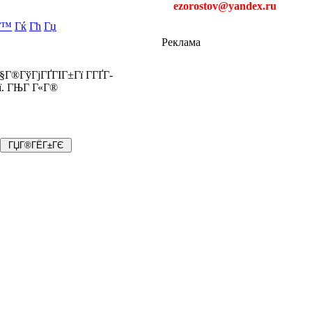
ezorostov@yandex.ru
Г™
Гќ
Гћ
Гџ
Реклама
Г§Г®ГўГјГҐГІГ±Гї Г­ГҐГ­
Гї. ГЊГ Г«Г®