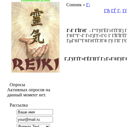
Сонник
»
Г‹
ГЂ
ГЃ
Г‚
Гѓ
Г‹Г ГЇГёГ
- Г“ГўГЁГ¤ГҐГІГј Г
Г®Г°Г¬Г Г«ГјГ­Г»Г© Г ГЇГЇГҐГ
ГµГ®Г°Г®ГёГҐГЈГ® Гў ГІГ ГЄ
Г‚ГўГҐГ¤ГЁГІГҐ Г±Г«Г®ГўГ
Опросы
Активных опросов на
данный момент нет.
Рассылка