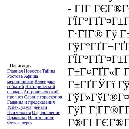
- ГІГ ГЄГ®
ГЇГ°ГҐГ¤Г±Г
Г·ГІГ® Гў 
ГўГ°ГҐГ¬ГҐГ
ГЇГ°ГҐГ¤Г±
Навигация
Г±Г¤ГҐГ«Г Г
Главная
Новости
Тайны
Ростова
Афиша
Г±ГҐГЎГї Гў
мероприятий
Календарь
событий
Эзотерический
словарь
Астрологический
ГўГ»ГўГ®Г¤,
прогноз
Сервис гороскопов
Гадания и предсказания
ГўГ Г¦Г­Г®ГҐ
Успех, удача, деньги
Психология
Оздоровление
Практики
Непознанное
Г®ГІ ГЄГ®
Фотогалерея