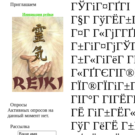
ГЎГіГ¤ГҐГІ
Приглашаем
Инициация рейки
Г§Г ГўГЁГ±Г
Г¤Г Г«ГјГ­Г
Г±ГіГ¤ГјГЎГ
Г±Г«ГіГёГ Г
Г«ГҐГЄГІГ®
ГЇГ®ГЇГіГ±Г
ГІГ°Г ГІГЁГ
Опросы
ГЁ ГіГ±ГЁГ«
Активных опросов на
данный момент нет.
ГўГ ГёГЁ Г±Г
Рассылка