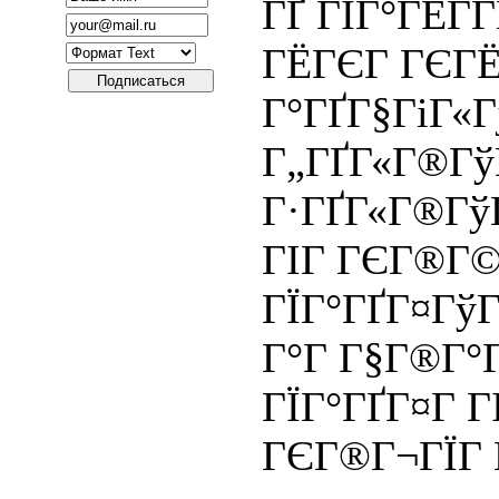
ГҐ ГЇГ°ГЁГ­Г
ГЁГЄГ ГЄГ
Г°ГҐГ§ГіГ«Г
Г„ГҐГ«Г®Гў
Г·ГҐГ«Г®Гў
ГІГ ГЄГ®Г©
ГЇГ°ГҐГ¤Гў
Г°Г Г§Г®Г°Г
ГЇГ°ГҐГ¤Г Г
ГЄГ®Г¬ГЇГ Г