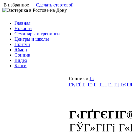
В избранное
Сделать стартовой
Главная
Новости
Семинары и тренинги
Центры и школы
Притчи
Юмор
Сонник
Видео
Блоги
Сонник
»
Г‹
ГЂ
ГЃ
Г‚
Гѓ
Г„
Г…
Г†
Г‡
Г€
Г
Г‹ГҐГЄГІГ
ГЎГ»ГІГј Г