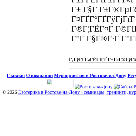
Г± Г§Г Г±Г®ГµГ
Г¤ГҐГ°ГҐГўГјГїГ
Г®Г¦ГЁГ¤Г Г©ГІ
Г°Г Г§Г®Г·Г Г°Г
Г‚ГўГҐГ¤ГЁГІГҐ Г±Г«Г®ГўГ
Главная
О компании
Мероприятия в Ростове-на-Дону
Рес
© 2026
Эзотерика в Ростове-на-Дону - семинары, тренинги, ку