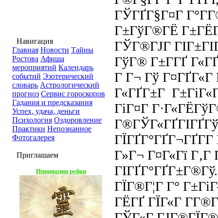
ГЎГҐГ§Г¤Г Г°Г­Г
Г±ГўГ®ГЁ Г±ГЁГ
Навигация
ГЎГ®ГЈГ ГІГ±ГІ
Главная
Новости
Тайны
ГўГ® Г±Г­ГҐ Г«ГҐ
Ростова
Афиша
мероприятий
Календарь
Г Г¬ Гў Г¤ГҐГ«Г 
событий
Эзотерический
словарь
Астрологический
Г«ГҐГ±Г Г±ГіГ«Г
прогноз
Сервис гороскопов
Гадания и предсказания
ГіГ¤Г Г·Г«ГЁГўГ
Успех, удача, деньги
Психология
Оздоровление
Г®ГЎГ«ГҐГІГҐГў
Практики
Непознанное
ГЇГҐГ°ГҐГ¬ГҐГ­Г
Фотогалерея
Г»Г¬ Г¤Г«Гї Г‚Г
Приглашаем
ГІГҐГ°ГҐГ±Г®Гў.
Инициация рейки
ГЇГ®Г¦Г Г° Г±Гі
ГЁГҐ ГЇГ«Г Г­Г®Г
ГЎГ«Г ГЈГ®ГЇГ®Г