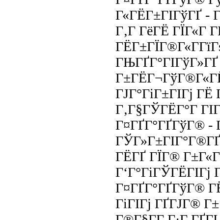
Г«ГЁГ±ГІГўГҐ - Г
Г‚Г ГёГЁ ГЇГ«Г Г
ГЁГ±ГЇГ®Г«Г­ГїГ
ГЊГҐГ°ГІГўГ»ГҐ 
Г±ГЁГ¬ГўГ®Г«ГЁ
ГЈГ°ГіГ±ГІГј ГЁ
Г‚Г§ГЎГЁГ°Г ГІГ
Г¤ГҐГ°ГҐГўГ® - 
ГЎГ»Г±ГІГ°Г®ГҐ
ГЁГҐ ГЇГ® Г±Г«Г
Г‘Г°ГіГЎГЁГІГј 
Г¤ГҐГ°ГҐГўГ® Г
ГіГІГј ГҐГЈГ® Г±
Г®Г§Г­Г Г·Г ГҐГІ