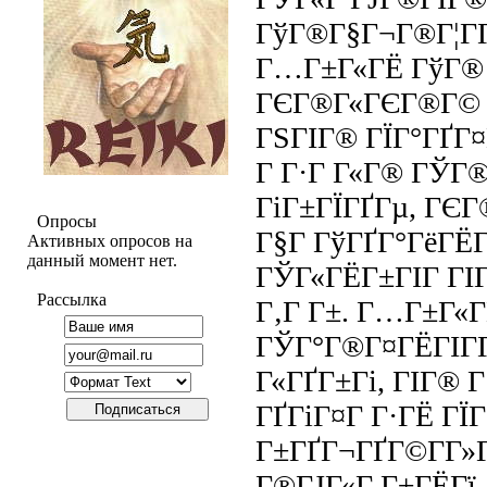
ГўГ®Г§Г¬Г®Г¦Г­
Г…Г±Г«ГЁ ГўГ® Г
ГЄГ®Г«ГЄГ®Г© 
ГЅГІГ® ГЇГ°ГҐГ¤
Г Г·Г Г«Г® ГЎГ
ГіГ±ГЇГҐГµ, ГЄГ
Опросы
Г§Г ГўГҐГ°ГёГЁГ
Активных опросов на
данный момент нет.
ГЎГ«ГЁГ±ГІГ ГІГ
Рассылка
Г‚Г Г±. Г…Г±Г«Г
ГЎГ°Г®Г¤ГЁГІГҐ
Г«ГҐГ±Гі, ГІГ® Г
ГҐГіГ¤Г Г·ГЁ ГЇ
Г±ГҐГ¬ГҐГ©Г­Г»Г
Г®ГЈГ«Г Г±ГЁГї.