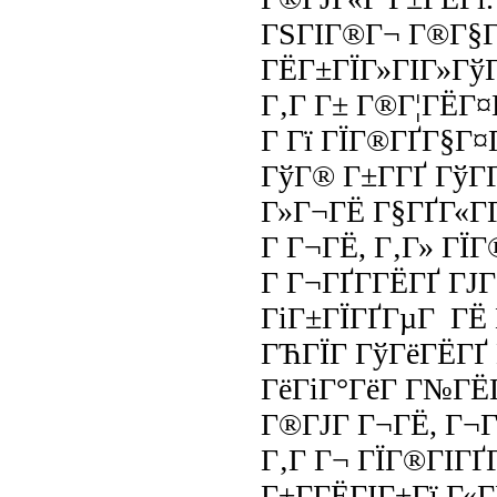
ГЅГІГ®Г¬ Г®Г§Г
ГЁГ±ГЇГ»ГІГ»ГўГ
Г‚Г Г± Г®Г¦ГЁГ¤Г
Г Гї ГЇГ®ГҐГ§Г¤
ГўГ® Г±Г­ГҐ ГўГ
Г»Г¬ГЁ Г§ГҐГ«Г
Г Г¬ГЁ, Г‚Г» ГЇГ
Г Г¬ГҐГ­ГЁГҐ ГЈ
ГіГ±ГЇГҐГµГ ГЁ 
ГЋГЇГ ГўГёГЁГҐ 
ГёГіГ°ГёГ Г№ГЁГ
Г®ГЈГ Г¬ГЁ, Г¬Г
Г‚Г Г¬ ГЇГ®ГІГҐ
Г±Г­ГЁГІГ±Гї Г«