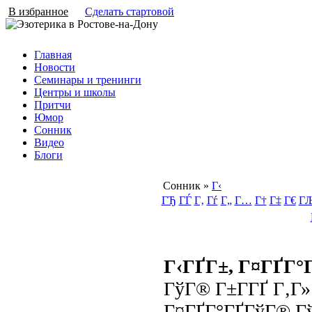
В избранное
Сделать стартовой
Главная
Новости
Семинары и тренинги
Центры и школы
Притчи
Юмор
Сонник
Видео
Блоги
Сонник
»
Г‹
ГЂ
ГЃ
Г‚
Гѓ
Г„
Г…
Г†
Г‡
Г€
Г
Г‹ГҐГ±, Г¤ГҐГ°
ГўГ® Г±Г­ГҐ Г‚Г
Г¤ГҐГ°ГҐГўГ® 