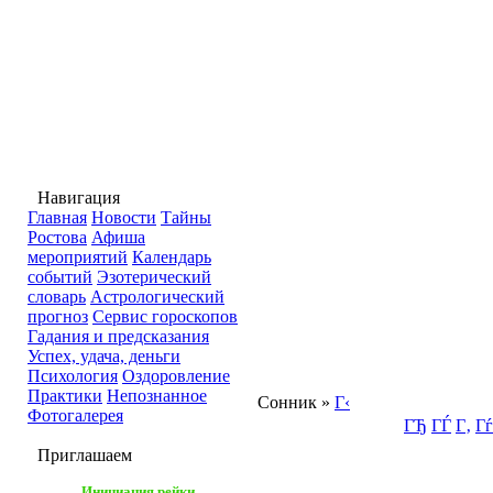
Навигация
Главная
Новости
Тайны
Ростова
Афиша
мероприятий
Календарь
событий
Эзотерический
словарь
Астрологический
прогноз
Сервис гороскопов
Гадания и предсказания
Успех, удача, деньги
Психология
Оздоровление
Практики
Непознанное
Сонник
»
Г‹
Фотогалерея
ГЂ
ГЃ
Г‚
Гѓ
Приглашаем
Инициация рейки