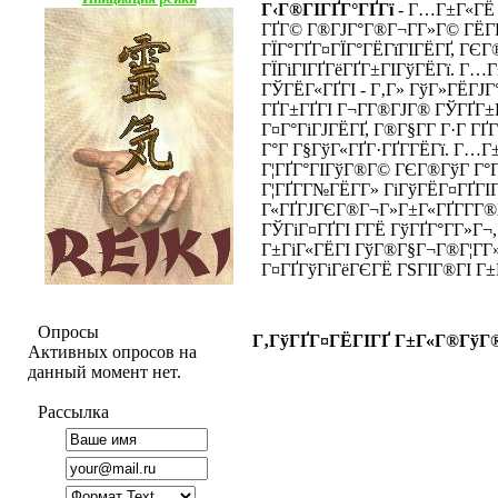
Г‹Г®ГІГҐГ°ГҐГї
- Г…Г±Г«ГЁ Г
ГҐГ© Г®ГЈГ°Г®Г¬Г­Г»Г© ГЁГ­ГІ
ГЇГ°ГҐГ¤ГЇГ°ГЁГїГІГЁГҐ, ГЄГ
ГЇГіГІГҐГёГҐГ±ГІГўГЁГї. Г…
ГЎГЁГ«ГҐГІ - Г‚Г» ГўГ»ГЁГЈГ°
ГҐГ±ГҐГІ Г¬Г­Г®ГЈГ® ГЎГҐГ±Г
Г¤Г°ГіГЈГЁГҐ, Г®Г§Г­Г Г·Г Г
Г°Г Г§ГўГ«ГҐГ·ГҐГ­ГЁГї. Г…Г±
Г¦ГҐГ°ГІГўГ®Г© ГЄГ®ГўГ Г°Г
Г¦ГҐГ­Г№ГЁГ­Г» ГіГўГЁГ¤ГҐГІ
Г«ГҐГЈГЄГ®Г¬Г»Г±Г«ГҐГ­Г­Г®Г
ГЎГіГ¤ГҐГІ Г­ГЁ ГўГҐГ°Г­Г»Г¬
Г±ГіГ«ГЁГІ ГўГ®Г§Г¬Г®Г¦Г­Г»
Г¤ГҐГўГіГёГЄГЁ ГЅГІГ®ГІ Г±Г
Опросы
Г‚ГўГҐГ¤ГЁГІГҐ Г±Г«Г®ГўГ
Активных опросов на
данный момент нет.
Рассылка