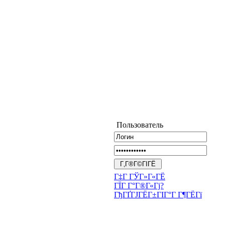
Пользователь
Г‡Г ГЎГ»Г«ГЁ
ГЇГ Г°Г®Г«Гј?
ГђГҐГЈГЁГ±ГІГ°Г Г¶ГЁГї