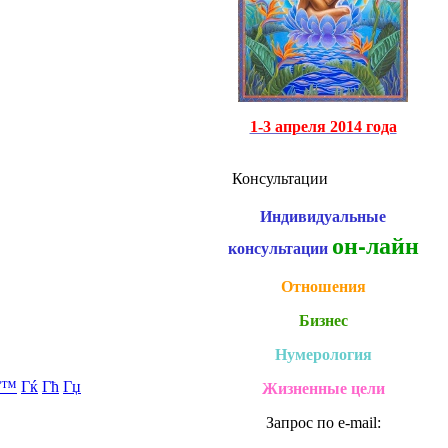
1-3 апреля 2014 года
Консультации
Индивидуальные
он-лайн
консультации
Отношения
Бизнес
Нумерология
Г™
Гќ
Гћ
Гџ
Жизненные цели
Запрос по e-mail: