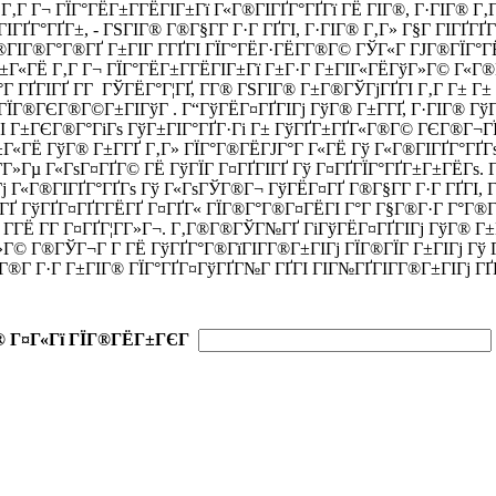
‚Г Г¬ ГЇГ°ГЁГ±Г­ГЁГІГ±Гї Г«Г®ГІГҐГ°ГҐГї ГЁ ГІГ®, Г·ГІГ® Г‚Г
ГҐГ°ГҐГ±, - ГЅГІГ® Г®Г§Г­Г Г·Г ГҐГІ, Г·ГІГ® Г‚Г» Г§Г ГІГҐГҐ
®ГІГ®Г°Г®ГҐ Г±ГІГ Г­ГҐГІ ГЇГ°ГЁГ·ГЁГ­Г®Г© ГЎГ«Г ГЈГ®ГЇГ°Г
Г±Г«ГЁ Г‚Г Г¬ ГЇГ°ГЁГ±Г­ГЁГІГ±Гї Г±Г·Г Г±ГІГ«ГЁГўГ»Г© Г«Г
Г ГҐГІГҐ Г­Г ГЎГЁГ°Г¦ГҐ, Г­Г® ГЅГІГ® Г±Г®ГЎГјГҐГІ Г‚Г Г± Г±
ЇГ®ГЄГ®Г©Г±ГІГўГ . Г“ГўГЁГ¤ГҐГІГј ГўГ® Г±Г­ГҐ, Г·ГІГ® Гў
ҐГІ Г±ГЄГ®Г°ГіГѕ ГўГ±ГІГ°ГҐГ·Гі Г± ГўГҐГ±ГҐГ«Г®Г© ГЄГ®Г¬Г
Г«ГЁ ГўГ® Г±Г­ГҐ Г‚Г» ГЇГ°Г®ГЁГЈГ°Г Г«ГЁ Гў Г«Г®ГІГҐГ°ГҐГѕ 
­Г»Гµ Г«ГѕГ¤ГҐГ© ГЁ ГўГЇГ Г¤ГҐГІГҐ Гў Г¤ГҐГЇГ°ГҐГ±Г±ГЁГѕ
Гј Г«Г®ГІГҐГ°ГҐГѕ Гў Г«ГѕГЎГ®Г¬ ГўГЁГ¤ГҐ Г®Г§Г­Г Г·Г ГҐГІ, 
Ґ ГўГҐГ¤ГҐГ­ГЁГҐ Г¤ГҐГ« ГЇГ®Г°Г®Г¤ГЁГІ Г°Г Г§Г®Г·Г Г°Г®ГўГ 
, Г­ГЁ Г­Г Г¤ГҐГ¦Г­Г»Г¬. Г‚Г®Г®ГЎГ№ГҐ ГіГўГЁГ¤ГҐГІГј ГўГ® Г±
Г© Г®ГЎГ¬Г Г­ ГЁ ГўГҐГ°Г®ГїГІГ­Г®Г±ГІГј ГЇГ®ГЇГ Г±ГІГј Гў 
®Г­ Г·Г Г±ГІГ® ГЇГ°ГҐГ¤ГўГҐГ№Г ГҐГІ ГІГ№ГҐГІГ­Г®Г±ГІГј ГҐГ
® Г¤Г«Гї ГЇГ®ГЁГ±ГЄГ