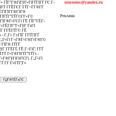
» ГЇГ°Г®ГїГўГ«ГїГҐГІГҐ ГЄ Г­
ezorostov@yandex.ru
ГІГҐ Г­ГЁГЄГ·ГҐГ¬Г­Г®ГҐ
ЁГїГІГ­Г®ГЈГ®
Реклама
®ГІГҐГ°ГҐГ©Г­Г»Г©
 ГІГ®Г«ГЄГі ГЁ ГЇГ°ГЁГ­
Г»ГЁГЈГ°Г»ГўГ ГѕГІ
ЇГ Г­ГЁГҐГ© ГЁ
- Г‚Г» Г±ГІГ Г­ГҐГІГҐ
. Г„Г«Гї Г¬Г®Г«Г®Г¤Г®Г©
Г·ГІГ® ГҐГҐ
Г­ГЁГҐ, ГЁ Г¬ГіГ¦ Г­ГҐ
Г­ГҐ Г«Г®ГІГҐГ°ГҐГѕ -
Г«Г®ГўГіГёГЄГі. Г„Г«Гї
Ґ Г­Г Г¤ГҐГ¦Г¤