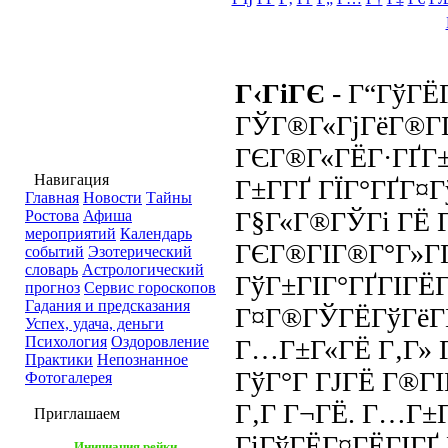
Г‹ГіГЄ
- Г“ГўГЁ
ГЎГ®Г«ГјГёГ®Г
ГЄГ®Г«ГЁГ·ГҐГ±
Навигация
Г±Г­ГҐ ГЇГ°ГҐГ¤
Главная
Новости
Тайны
Г§Г«Г®ГЎГі ГЁ Г
Ростова
Афиша
мероприятий
Календарь
ГЄГ®ГІГ®Г°Г»ГҐ
событий
Эзотерический
словарь
Астрологический
ГўГ±ГІГ°ГҐГІГЁГ
прогноз
Сервис гороскопов
Гадания и предсказания
Г¤Г®ГЎГЁГўГёГЁ
Успех, удача, деньги
Психология
Оздоровление
Г…Г±Г«ГЁ Г‚Г» Г
Практики
Непознанное
ГўГ°Г ГЈГЁ Г®ГІ
Фотогалерея
Г‚Г Г¬ГЁ. Г…Г±Г
Приглашаем
ГіГўГЁГ¤ГЁГІГҐ 
Инициация рейки