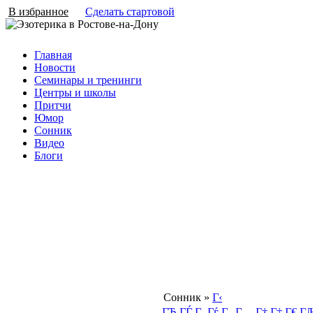
В избранное
Сделать стартовой
Главная
Новости
Семинары и тренинги
Центры и школы
Притчи
Юмор
Сонник
Видео
Блоги
Сонник
»
Г‹
ГЂ
ГЃ
Г‚
Гѓ
Г„
Г…
Г†
Г‡
Г€
Г