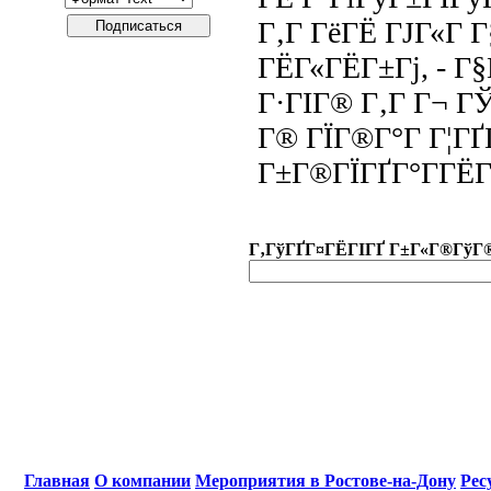
Г‚Г ГёГЁ ГЈГ«Г Г
ГЁГ«ГЁГ±Гј, - Г§
Г·ГІГ® Г‚Г Г¬ ГЎ
Г® ГЇГ®Г°Г Г¦ГҐ
Г±Г®ГЇГҐГ°Г­ГЁ
Г‚ГўГҐГ¤ГЁГІГҐ Г±Г«Г®ГўГ
Главная
О компании
Мероприятия в Ростове-на-Дону
Рес