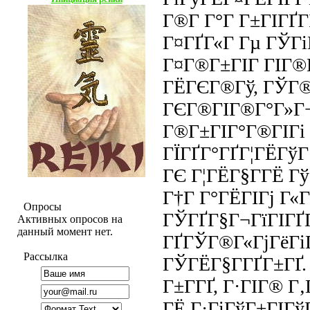
Г®Г­ Г°Г Г±ГІГҐГ
Г¤ГҐГ«Г Гµ ГЎГі
Г¤Г®Г±ГІГ ГІГ®Г
ГЁГЄГ®Гў, ГЎГ
ГЄГ®ГІГ®Г°Г»Г¬
Г®Г±ГІГ°Г®ГІГі 
ГЇГҐГ°ГҐГ¦ГЁГўГ
ГЄ Г¦ГЁГ§Г­ГЁ Г
Г†Г Г°ГЁГІГј Г«Г
Опросы
ГЎГҐГ§Г¬ГїГІГҐГ
Активных опросов на
данный момент нет.
ГҐГЎГ®Г«ГјГёГіГ
Рассылка
ГЎГЁГ§Г­ГҐГ±ГҐ.
Г±Г­ГҐ, Г·ГІГ® Г
ГЁ Г·ГіГўГ±ГІГўГ