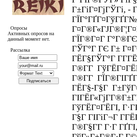
Г±ГіГ¤ГјГЎГі, -
ГЇГ°ГҐГ¤ГўГҐГ№
Г¤Г®Г«ГЈГ®Г¦Г¤Г
Опросы
Активных опросов на
ГЇГ®Г¤Г Г°Г®ГЄ
данный момент нет.
ГЎГ°Г ГЄ Г± Г¤
Рассылка
ГЁГ§ГЎГ°Г Г­Г­
Г®Г­Г ГўГЁГ¤ГЁГІ
Г®Г­Г ГЇГ®ГІГҐГ
ГЁГ§-Г§Г Г±ГўГ
ГІГЁГ«ГјГ­Г®Г±
ГўГЁГ¤ГЁГІ, Г·Г
Г§Г ГІГіГ¬Г Г­ГЁ
Г®Г§Г­Г Г·Г ГҐГІ
ГўГ»Г±Г®Г·Г Г©