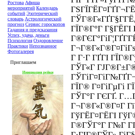
Ростова
Афиша
ГЅГЇГЁГ¤ГҐГ¬ГЁ
мероприятий
Календарь
событий
Эзотерический
ГЎГ®Г«ГҐГ§Г­ГЁ
словарь
Астрологический
прогноз
Сервис гороскопов
ГЇГ®Г°Г Г§ГЁГІ 
Гадания и предсказания
Успех, удача, деньги
Г®ГЄГ°ГіГ¦ГҐГ­Г
Психология
Оздоровление
Г¬Г®Г«Г®Г¤ГіГѕ 
Практики
Непознанное
Фотогалерея
Г Г·Г ГҐГІ ГЇГ®
Приглашаем
ГЎГ«Г ГЈГ®Г±Г®
Инициация рейки
ГЎГіГ¤ГіГ№ГҐГ
ГЇГ® Г¤ГіГµГі ГЇ
ГЎГ°Г ГЄГҐ. Г…
Г¬Г®Г«Г®Г¤Г Гї
ГўГЁГ¤ГЁГІ ГўГ®
Г®ГЎГ°Г Г№Г ГҐГ
Г·ГІГ®ГЎГ» ГіГ§