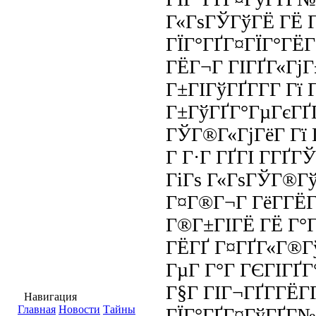
Г«ГѕГЎГўГЁ ГЁ Г
ГЇГ°ГҐГ¤ГЇГ°ГЁГ
ГЁГ¬Г ГІГҐГ«ГјГ±
Г±ГІГўГҐГ­Г­Г Гї 
Г±ГўГҐГ°ГµГєГҐГ
ГЎГ®Г«ГјГёГ Гї 
Г Г·Г ГҐГІ Г­ГҐГ
ГіГѕ Г«ГѕГЎГ®ГўГ
Г¤Г®Г¬Г ГёГ­ГЁГҐ
Г®Г±ГІГЁ ГЁ Г°Г
ГЁГҐ Г¤ГҐГ«Г®
ГµГ Г°Г ГЄГІГҐГ°
Г§Г ГІГ¬ГҐГ­ГЁГ
Навигация
Главная
Новости
Тайны
ГЇГ°ГҐГ¤ГўГҐГ№