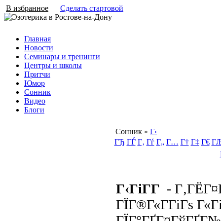
В избранное
Сделать стартовой
Главная
Новости
Семинары и тренинги
Центры и школы
Притчи
Юмор
Сонник
Видео
Блоги
Сонник
»
Г‹
ГЂ
ГЃ
Г‚
Гѓ
Г„
Г…
Г†
Г‡
Г€
Г
Г‹ГіГ­Г
- Г‚ГЁГ¤
ГЇГ®Г«Г­ГіГѕ Г«ГіГ
ГЇГ°ГҐГ¤ГўГҐГ№Г