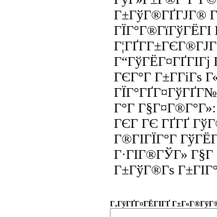
Г±ГўГ®ГҐГЈГ® Г±
ГЇГ°Г®ГїГўГЁГІ
Г¦ГҐГ­Г±ГЄГ®ГЈГ
Г“ГўГЁГ¤ГҐГІГј
ГЄГ°Г Г±Г­ГіГѕ Г«
ГЇГ°ГҐГ¤ГўГҐГ№Г
Г°Г Г§Г¤Г®Г°Г»:
ГЄГ ГЄ ГҐГҐ ГўГ
Г®ГІГЇГ°Г ГўГЁГІ
Г·ГІГ®ГЎГ» Г§Г
Г±ГўГ®Гѕ Г±ГІГ°Г
Г‚ГўГҐГ¤ГЁГІГҐ Г±Г«Г®ГўГ