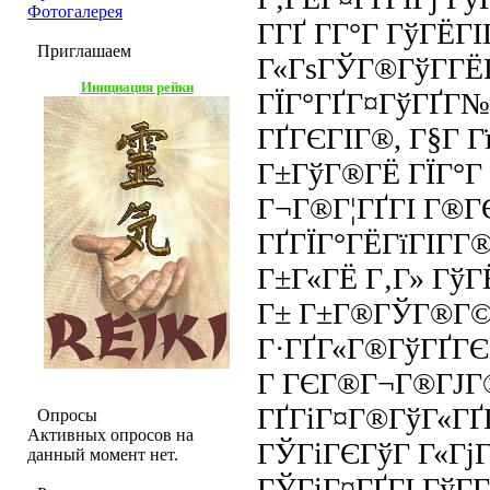
Фотогалерея
Г­ГҐ Г­Г°Г ГўГЁГІ
Приглашаем
Г«ГѕГЎГ®ГўГ­ГЁ
Инициация рейки
ГЇГ°ГҐГ¤ГўГҐГ№Г
ГҐГЄГІГ®, Г§Г 
Г±ГўГ®ГЁ ГЇГ°Г 
Г¬Г®Г¦ГҐГІ Г®ГЄ
ГҐГЇГ°ГЁГїГІГ­Г
Г±Г«ГЁ Г‚Г» ГўГ
Г± Г±Г®ГЎГ®Г© 
Г·ГҐГ«Г®ГўГҐГЄ
Г ГЄГ®Г¬Г®ГЈГ® 
ГҐГіГ¤Г®ГўГ«ГҐГ
Опросы
Активных опросов на
ГЎГіГЄГўГ Г«ГјГ
данный момент нет.
ГЎГіГ¤ГҐГІ ГўГ­