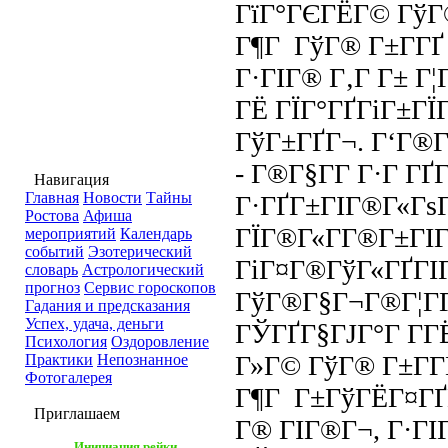
ГїГ°ГЄГЁГ© Гў
Г¶Г ГўГ® Г±Г­ГҐ 
Г·ГІГ® Г‚Г Г± Г¦
ГЁ ГЇГ°ГҐГіГ±ГЇ
ГўГ±ГҐГ¬. Г‘Г®Г
- Г®Г§Г­Г Г·Г ГҐГ
Навигация
Главная
Новости
Тайны
Г·ГҐГ±ГІГ®Г«Гѕ
Ростова
Афиша
ГЇГ®Г«Г­Г®Г±ГІГ
мероприятий
Календарь
событий
Эзотерический
ГіГ¤Г®ГўГ«ГҐГІ
словарь
Астрологический
прогноз
Сервис гороскопов
ГўГ®Г§Г¬Г®Г¦Г­
Гадания и предсказания
Успех, удача, деньги
ГЎГҐГ§ГЈГ°Г Г­ГЁ
Психология
Оздоровление
Г»Г© ГўГ® Г±Г­Г
Практики
Непознанное
Фотогалерея
Г¶Г Г±ГўГЁГ¤ГҐГ
Приглашаем
Г® ГІГ®Г¬, Г·ГІ
Инициация рейки