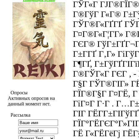
ГЎГ«Г ГЈГ®ГЇГ®
Г®ГўГ Г«Г® Г±Г
ГЎГ®Г«ГҐГҐ ГЎГ
Г¤Г®Г«Г¦Г­Г» Г®
ГЄГ® ГўГ±ГҐГ¬Г
Г±Г­ГҐ Г‚Г» ГіГ
Г¶ГҐ, Г±ГўГҐГІ
Г®ГЎГ«Г ГЄГ , - 
Г§Г ГЎГ®ГІГ» ГЁ
ГЇГ®Г§Г Г¤ГЁ, Г
Опросы
Активных опросов на
ГіГ¤Г Г·Г . Г…Г
данный момент нет.
ГІГ ГЁГ­Г±ГІГўГҐ
Рассылка
ГЇГ°ГЁГЄГ°Г»ГІ
ГЁ Г«ГЁГёГј ГЁ