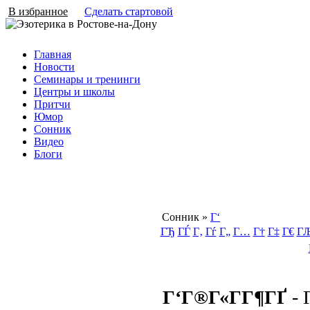
В избранное
Сделать стартовой
Главная
Новости
Семинары и тренинги
Центры и школы
Притчи
Юмор
Сонник
Видео
Блоги
Сонник
»
Г‘
ГЂ
ГЃ
Г‚
Гѓ
Г„
Г…
Г†
Г‡
Г€
Г
Г‘Г®Г«Г­Г¶ГҐ
- 