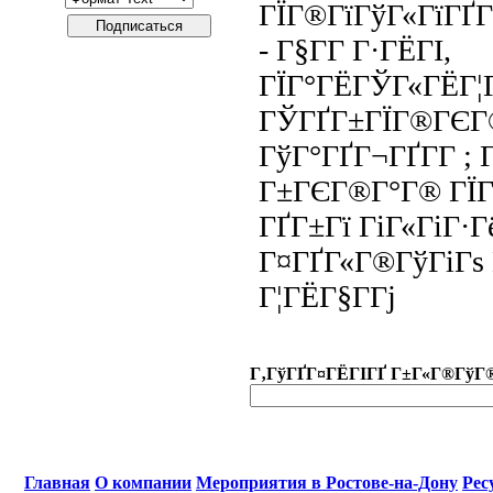
ГЇГ®ГїГўГ«ГїГҐГ
- Г§Г­Г Г·ГЁГІ,
ГЇГ°ГЁГЎГ«ГЁГ¦Г
ГЎГҐГ±ГЇГ®ГЄГ
ГўГ°ГҐГ¬ГҐГ­Г ; 
Г±ГЄГ®Г°Г® ГЇГ
ГҐГ±Гї ГіГ«ГіГ·Г
Г¤ГҐГ«Г®ГўГіГѕ 
Г¦ГЁГ§Г­Гј
Г‚ГўГҐГ¤ГЁГІГҐ Г±Г«Г®ГўГ
Главная
О компании
Мероприятия в Ростове-на-Дону
Рес