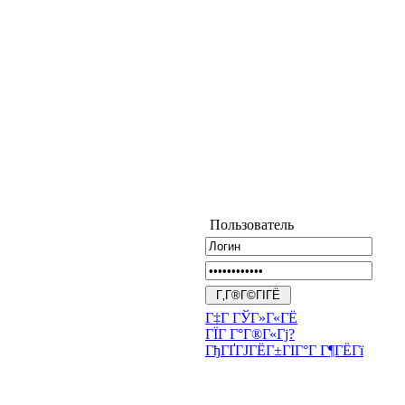
Пользователь
Г‡Г ГЎГ»Г«ГЁ
ГЇГ Г°Г®Г«Гј?
ГђГҐГЈГЁГ±ГІГ°Г Г¶ГЁГї