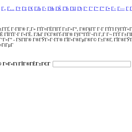
Г„
Г…
Г†
Г‡
Г€
ГЉ
Г‹
ГЊ
ГЌ
ГЋ
ГЏ
Гђ
Г‘
Г’
Г“
Г”
Г•
Г–
Г—
Г
±Г­ГҐ, Г·ГІГ® Г‚Г» ГҐГ¤ГЁГІГҐ Г±Г»Г°, Г®Г§Г­Г Г·Г ГҐГІ ГўГҐГ
Ё ГЇГҐГ·Г Г«ГЁ. ГЉГ ГЄГ®ГҐ-ГІГ® ГўГ°ГҐГ¬Гї Г‚Г Г¬ Г­ГҐ Г±ГІГ
 Г‘Г»Г° - ГЅГІГ® Г®ГЎГ»Г·Г­Г® ГЇГ«Г®ГµГ®Г© Г±Г®Г­, ГЇГ®ГЎ
¤ГіГµГ
® Г¤Г«Гї ГЇГ®ГЁГ±ГЄГ