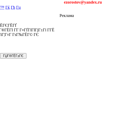
ezorostov@yandex.ru
Г™
Гќ
Гћ
Гџ
Реклама
«ГЁГЄГЁГҐ
®ГЁГІ Г­Г Г¤ГҐГїГІГјГ±Гї Г­ГЁ
ГіГ¦Г¤Г ГѕГ№ГЁГ© ГЄ