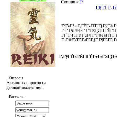
Сонник
»
Г‘
ГЂ
ГЃ
Г‚
Гѓ
Г‘Г»Г°
- Г‚ГЁГ¤ГҐГІГј ГўГ® Г
Г°Г Г§Г®Г·Г Г°Г®ГўГ Г­ГЁГї Г
Г­Г Г·ГІГ® ГµГ®Г°Г®ГёГҐГҐ.
Г¬Г®ГЎГЁГ«ГЁГ§Г Г¶ГЁГЁ Г
Г‚ГўГҐГ¤ГЁГІГҐ Г±Г«Г®ГўГ
Опросы
Активных опросов на
данный момент нет.
Рассылка