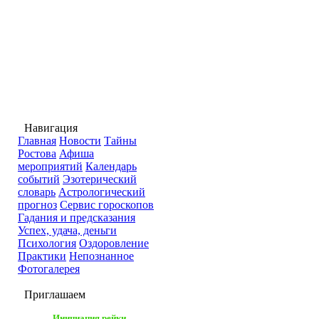
Навигация
Главная
Новости
Тайны
Ростова
Афиша
мероприятий
Календарь
событий
Эзотерический
словарь
Астрологический
прогноз
Сервис гороскопов
Гадания и предсказания
Успех, удача, деньги
Психология
Оздоровление
Практики
Непознанное
Фотогалерея
Приглашаем
Инициация рейки