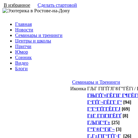
В избранное
Сделать стартовой
Главная
Новости
Семинары и тренинги
Центры и школы
Притчи
Юмор
Сонник
Видео
Блоги
Семинары и Тренинги
Иконка
ГЉГ ГІГҐГЈГ®Г°ГЁГї / 
ГЊГҐГ¤ГЁГІГ Г¶ГЁГ
Г‘ГҐГ¬ГЁГ­Г Г°
[94]
Г’Г°ГҐГ­ГЁГ­ГЈ
[69]
Г‡Г Г­ГїГІГЁГҐ
[8]
ГЉГіГ°Г±
[25]
Г”Г®Г°ГіГ¬
[3]
Г‚Г±ГІГ°ГҐГ·Г
[26]