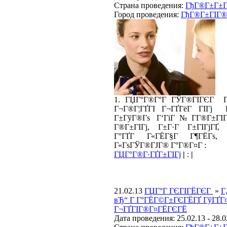
Страна проведения:
ГђГ®Г±Г±Г
Город проведения:
ГђГ®Г±ГІГ®Г
1. ГЏГ°Г®Г°Г ГЎГ®ГІГЄГ Г
Г¬Г®Г¦ГҐГІ Г¬ГҐГёГ ГІГј 
Г±ГўГ®Гѕ Г‘ГіГ№Г­Г®Г±ГІГ
Г®Г±ГІГј, Г±Г·Г Г±ГІГјГҐ, 
Г°ГҐГ Г«ГЁГ§Г Г¶ГЁГѕ, 
Г«ГѕГЎГ®ГЈГ® Г°Г®Г¤Г :
ГЏГ°Г®Г·ГҐГ±ГІГј
|
:
|
21.02.13
ГЏГ°Г ГЄГІГЁГЄГ
»
Г
вЂ“ Г Г°ГЁГ©Г±ГЄГЁГҐ ГўГҐГ
Г¬ГҐГІГ®Г¤ГЁГЄГЁ
Дата проведения: 25.02.13 - 28.0