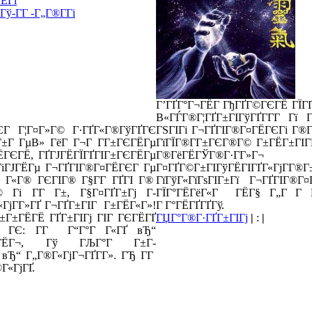
ЁГї
ў-Г­Г -Г„Г®Г­Гі
Г’ГҐГ°Г¬ГЁГ­ ГђГҐГ©ГЄГЁ ГЇГ
В«ГЃГ®Г¦ГҐГ±ГІГўГҐГ­Г­Г Гї Г
ЄГ Г¦Г¤Г»Г© Г·ГҐГ«Г®ГўГҐГЄ
ГЅГІГі Г¬ГҐГІГ®Г¤ГЁГЄГі Г®ГІ
Г±Г ГµВ» ГёГ Г¬Г Г­Г±ГЄГЁГµ
ГїГЇГ®Г­Г±ГЄГ®Г© Г±ГЁГ±ГІГҐГ
ГЄГЁ, ГҐГЈГЁГЇГҐГІГ±ГЄГЁГµ
Г®ГёГЁГЎГ®Г·Г­Г»Г¬
ГіГЈГЁГµ Г¬ГҐГІГ®Г¤ГЁГЄГ Гµ
Г¤ГҐГ©Г±ГІГўГЁГІГҐГ«Гј
Г Г«Г® ГЄГІГ® Г§Г­Г ГҐГІ Г®
ГїГўГ«ГїГѕГІГ±Гї Г¬ГҐГІГ®
Г® Гі Г­Г Г±, Г§Г¤ГҐГ±Гј Г­
ГЇГ°ГЁГёГ«Г ГЁГ§ Г„Г Г Г
«ГјГ­Г»ГҐ Г¬ГҐГ±ГІГ Г±ГЁГ«Г»!
Г Г°ГЁГҐГҐГў.
Г±Г±ГЁГЁ ГҐГ±ГІГј ГІГ ГЄГЁГҐ
ГЏГ°Г®Г·ГҐГ±ГІГј
|
:
|
 ГЄ: Г­Г Г“Г°Г Г«ГҐ вЂ“
 ГЁГ¬, Гў ГЉГ°Г Г±Г­
вЂ“ Г„Г®Г«ГјГ¬ГҐГ­Г». ГЂ Г­Г
Г«ГјГҐ.