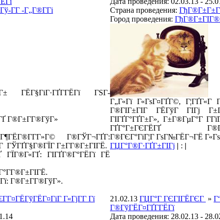
ЁГї
Дата проведения: 02.03.13 - 25.0
ў-Г­Г -Г„Г®Г­Гі
Страна проведения:
ГђГ®Г±Г±Г
Город проведения:
ГђГ®Г±ГІГ®Гў
Г± ГЁГ§ГіГ·ГҐГ­ГЁГї ГЅГ­
Г„Г«Гї Г«ГѕГ¤ГҐГ©, Г¦ГҐГ«Г 
Г®ГІГ±ГІГ ГЁГўГ ГІГј Г±
ГҐ Г®Г±Г­Г®ГўГ»
ГІГҐГ°ГҐГ±Г», Г±Г®ГµГ°Г Г­Гї
ГҐГ°Г±ГЄГЁГҐ Г®ГІ
 Г¶ГЁГ®Г­Г­Г»Г© Г®ГЎГ¬ГҐГ­:
Г®ГЄГ°ГіГ¦Г ГѕГ№ГЁГ¬ГЁ Г«Гѕ
ЄГ ГЎГҐГ§Г®ГЇГ Г±Г­Г®Г±ГІГЁ.
ГЏГ°Г®Г·ГҐГ±ГІГј
|
:
|
ГҐ ГЇГ®Г«ГҐ: ГІГҐГ®Г°ГЁГї ГЁ
Г°Г­Г®Г±ГІГЁ.
ї: Г®Г±Г­Г®ГўГ».
€Г­Г¤ГЁГўГЁГ¤ГіГ Г«ГјГ­Г Гї
21.02.13
ГЏГ°Г ГЄГІГЁГЄГ
»
Г
Г®ГўГЁГ¤ГҐГ­ГЁГї
1.14
Дата проведения: 28.02.13 - 28.0