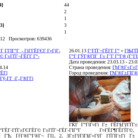
4]
44
2
1
3]
3
1
 12 Просмотров: 639436
’Г Г­ГІГ°Г - ГіГ­ГЁГЄГ Г«ГјГ­
26.01.13
Г‘ГҐГ¬ГЁГ­Г Г°
»
ГЊГҐГ
© Г±ГҐГ¬ГЁГ­Г Г°-
Г°Г ГЎГ®ГІГ Г± Г’Г Г°Г® (Г‘ГІ
Дата проведения: 23.03.13 - 23.0
4.14
Страна проведения:
ГђГ®Г±Г±Г
ЁГї
Город проведения:
ГђГ®Г±ГІГ®Гў
ў-Г­Г -Г„Г®Г­Гі
ГЌГ Г°ГїГ¤Гі Г± ГЁГ§ГўГҐГ±
ГІГ°ГЁГ·ГҐГ±ГЄГЁГ© Г±ГҐГ¬ГЁГ­
ГІГ°Г Г¤ГЁГ¶ГЁГҐГ
± ГЂ. ГѓГ®Г°Г®Г¬ ГІ1, 2, 3
Г±ГўГїГ§Г»ГўГ ГҐГІГ±Гї Г±