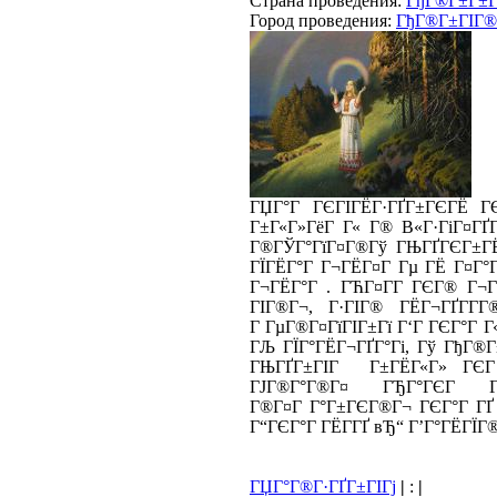
Страна проведения:
ГђГ®Г±Г±Г
Город проведения:
ГђГ®Г±ГІГ®Г
ГЏГ°Г ГЄГІГЁГ·ГҐГ±ГЄГЁ Г
Г±Г«Г»ГёГ Г« Г® В«Г·ГіГ¤ГҐ
Г®ГЎГ°ГїГ¤Г®Гў ГЊГҐГЄГ±ГЁ
ГЇГЁГ°Г Г¬ГЁГ¤Г Гµ ГЁ Г¤Г°
Г¬ГЁГ°Г . ГЋГ¤Г­Г ГЄГ® Г¬
ГІГ®Г¬, Г·ГІГ® ГЁГ¬ГҐГ­Г­
Г ГµГ®Г¤ГїГІГ±Гї Г‘Г ГЄГ°Г Г
ГЉ ГЇГ°ГЁГ¬ГҐГ°Гі, Гў ГђГ®
ГЊГҐГ±ГІГ Г±ГЁГ«Г» ГЄГ
ГЈГ®Г°Г®Г¤ ГЂГ°ГЄГ
Г®Г¤Г Г°Г±ГЄГ®Г¬ ГЄГ°Г ГҐ 
Г“ГЄГ°Г ГЁГ­ГҐ вЂ“ Г’Г°ГЁГЇГ®
ГЏГ°Г®Г·ГҐГ±ГІГј
|
:
|