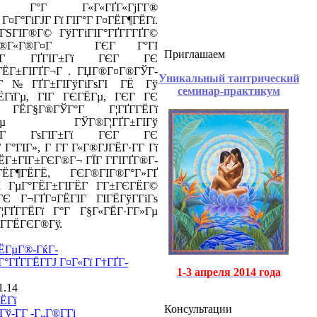
°Г Г«Г«ГҐГ«ГјГ­Г®
¤Г°ГіГЈГ Гї ГІГ°Г Г¤ГЁГ¶ГЁГї.
ЅГІГ®Г© ГўГ­ГіГІГ°ГҐГ­Г­ГҐГ©
ЄГ®Г«Г®Г¤Г ГЄГ Г°ГІ
Приглашаем
ГўГ ГҐГІГ±Гї ГЄГ ГЄ
±ГЁГ±ГІГҐГ¬Г . ГЏГ®Г¤Г®ГЎГ­
Уникальный тантрический
іГ№ГҐГ±ГІГўГіГѕГІ ГЁ Гў
семинар-практикум
ГЁГїГµ, ГІГ ГЄГЁГµ, ГЄГ ГЄ
 ГЁГ§Г®ГЎГ°Г Г¦ГҐГ­ГЁГї
Гµ ГЎГ®Г¦ГҐГ±ГІГў
ГўГ ГѕГІГ±Гї ГЄГ ГЄ
Г°ГІГ», Г Г­Г Г«Г®ГЈГЁГ·Г­Г Гї
ГЁГ±ГІГ±ГЄГ®Г¬ ГЇГ Г­ГІГҐГ®Г­
ЁГ¶ГЁГЁ, ГЄГ®ГІГ®Г°Г»ГҐ
І ГµГ°ГЁГ±ГІГЁГ Г­Г±ГЄГЁГ©
 Г¬ГҐГ¤ГЁГІГ ГІГЁГўГ­ГіГѕ
ГҐГ­ГЁГї Г°Г Г§Г«ГЁГ·Г­Г»Гµ
Г­ГЁГЄГ®Гў.
ЁГµГ®-ГќГ­
ГҐГ­ГЁГ­ГЈ Г¤Г«Гї Г†ГҐГ­
1-3 апреля 2014 года
1.14
ЁГї
Консультации
-Г­Г -Г„Г®Г­Гі