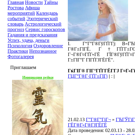
Главная
Новости
Тайны
Ростова
Афиша
мероприятий
Календарь
событий
Эзотерический
словарь
Астрологический
прогноз
Сервис гороскопов
Гадания и предсказания
Успех, удача, деньги
I. Г“Г°Г®ГўГҐГ­Гј: В«ГЋГ±
Психология
Оздоровление
Г®Г±ГІГЁ. Г†ГҐГ­Г±ГЄ
Практики
Непознанное
Г¬Г®Г¤ГҐГ«ГЁ ГЇГ®ГўГҐГ¤
Фотогалерея
Г±ГІГ°Г ГІГҐГЈГЁГЁ".
Приглашаем
ГќГІГ® ГІГ°ГҐГ­ГЁГ­ГЈ Г¤Г«Г
ГЏГ°Г®Г·ГҐГ±ГІГј
|
:
|
Инициация рейки
21.02.13
Г”Г®Г°ГіГ¬
»
ГЋГЎГіГ·
ГЁГ®Г«Г®ГЈГЁГЁ
Дата проведения: 02.03.13 - 28.0