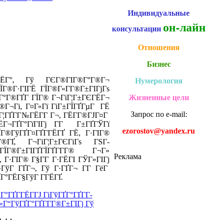
Индивидуальные
он-лайн
консультации
Отношения
Бизнес
¬ГЁГ°, Гў ГЄГ®ГІГ®Г°Г®Г¬
Нумерология
ЇГ®Г·ГІГЁ ГЇГ®Г«Г­Г®Г±ГІГјГѕ
°Г®ГҐГ­ ГЇГ® Г¬ГіГ¦Г±ГЄГЁГ¬
Жизненные цели
®Г¬Гі, Г¤Г«Гї ГіГ±ГЇГҐГµГ ГЁ
Запрос по e-mail:
Г¦ГҐГ­Г№ГЁГ­Г Г¬, ГЁГ­Г®ГЈГ¤Г
ЁГ¬ГҐГ°ГїГІГј Г­Г Г±ГҐГЎГї
ezorostov@yandex.ru
Г®ГўГҐГ¤ГҐГ­ГЁГҐ ГЁ, Г·ГІГ®
®ГҐ, Г¬ГіГ¦Г±ГЄГіГѕ ГЅГ­
Г®Г±ГІГҐГЇГҐГ­Г­Г® Г¬Г»
Реклама
Г·ГІГ® Г§Г­Г Г·ГЁГІ ГЎГ»ГІГј
ГўГ ГҐГ¬, Гў Г·ГҐГ¬ Г­Г ГёГ
ЇГ°ГЁГ§ГўГ Г­ГЁГҐ.
’Г°ГҐГ­ГЁГ­ГЈ ГіГўГҐГ°ГҐГ­Г­
Г“ГўГҐГ°ГҐГ­Г­Г®Г±ГІГј Гў