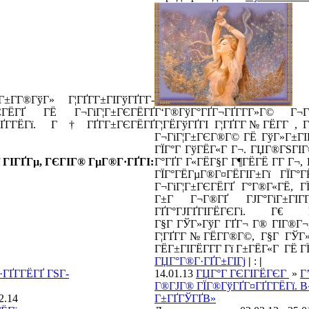
Г­Г®ГўГ» Г¦ГҐГ­Г±ГІГўГҐГ­Г­
ГЁГҐ ГЁ Г¬ГіГ¦Г±ГЄГЁГҐ
Г‘Г®ГўГ°ГҐГ¬ГҐГ­Г­Г»Г© Г
ГҐГ­ГЁГї. Г†ГҐГ­Г±ГЄГЁГҐ
Г¦ГЁГўГҐГІ Г¦ГҐГ­Г№ГЁГ­Г , Г
Г¬ГіГ¦Г±ГЄГ®Г© ГЁ ГўГ»Г±ГІГ
ГЇГ°Г ГўГЁГ«Г Г¬. ГЏГ®ГЅГІГ
ї ГІГҐГµ, ГЄГІГ® ГµГ®Г·ГҐГІ:
Г°ГҐГ Г«ГЁГ§Г Г¶ГЁГЁ Г­Г Г¬, 
ГЇГ°ГЁГµГ®Г¤ГЁГІГ±Гї ГЇГ°Г
Г¬ГіГ¦Г±ГЄГЁГҐ Г°Г®Г«ГЁ, ГЇ
Г±Г Г¬Г®ГҐ ГЈГ°ГіГ±ГІГ­Г
ГҐГ°ГЈГҐГІГЁГЄГі. Г€ ГЇ
Г§Г ГЎГ»ГўГ ГҐГ¬ Г® ГІГ®Г¬, 
Г¦ГҐГ­Г№ГЁГ­Г®Г©, Г§Г ГЎГ»
ГЁГ±ГІГЁГ­Г­Г Гї Г±ГЁГ«Г ГЁ Г
ГЏГ°Г®Г·ГҐГ±ГІГј
|
:
|
ГҐГ­ГЁГҐ ГЅГ­
14.01.13
ГЏГ°Г ГЄГІГЁГЄГ
»
Г
Г®ГЈГ® ГЇГ®ГўГҐГ¤ГҐГ­ГЁГї. В«
2.14
Г±ГҐГЎГҐВ»