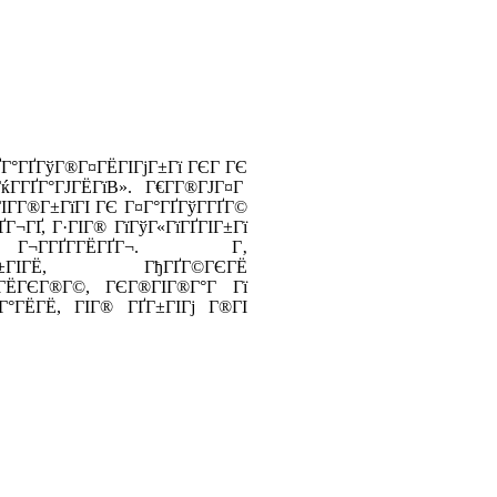
ҐГ°ГҐГўГ®Г¤ГЁГІГјГ±Гї ГЄГ ГЄ
ќГ­ГҐГ°ГЈГЁГїВ». Г€Г­Г®ГЈГ¤Г
Г­Г®Г±ГїГІ ГЄ Г¤Г°ГҐГўГ­ГҐГ©
¬ГҐ, Г·ГІГ® ГїГўГ«ГїГҐГІГ±Гї
 Г¬Г­ГҐГ­ГЁГҐГ¬. Г‚
Г­Г®Г±ГІГЁ, ГђГҐГ©ГЄГЁ
Г¤ГЁГЄГ®Г©, ГЄГ®ГІГ®Г°Г Гї
°ГЁГЁ, ГІГ® ГҐГ±ГІГј Г®ГІ