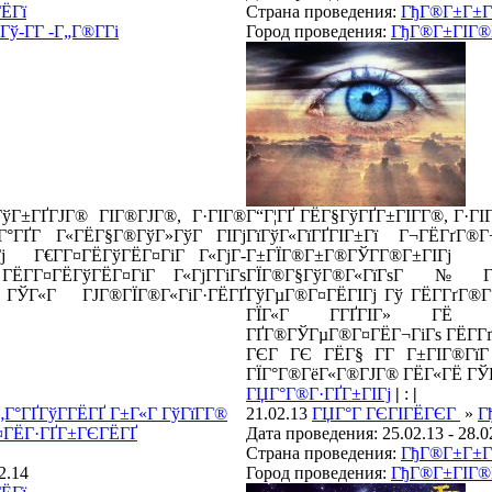
ЁГї
Страна проведения:
ГђГ®Г±Г±Г
ў-Г­Г -Г„Г®Г­Гі
Город проведения:
ГђГ®Г±ГІГ®Гў
ўГ±ГҐГЈГ® ГІГ®ГЈГ®, Г·ГІГ®
Г“Г¦ГҐ ГЁГ§ГўГҐГ±ГІГ­Г®, Г·ГІ
Г°ГҐГ Г«ГЁГ§Г®ГўГ»ГўГ ГІГј
ГїГўГ«ГїГҐГІГ±Гї Г¬ГЁГґГ
ј Г€Г­Г¤ГЁГўГЁГ¤ГіГ Г«ГјГ­
Г±ГЇГ®Г±Г®ГЎГ­Г®Г±ГІ
ГЁГ­Г¤ГЁГўГЁГ¤ГіГ Г«ГјГ­ГіГѕ
ГЇГ®Г§ГўГ®Г«ГїГѕГ№Г
ГЎГ«Г ГЈГ®ГЇГ®Г«ГіГ·ГЁГҐ
ГўГµГ®Г¤ГЁГІГј Гў ГЁГ­ГґГ®Г
ГЇГ«Г Г­ГҐГІГ» ГЁ Г
ГҐГ®ГЎГµГ®Г¤ГЁГ¬ГіГѕ ГЁГ­Гґ
ГЄГ ГЄ ГЁГ§ Г­Г Г±ГІГ®Гї
ГЇГ°Г®ГёГ«Г®ГЈГ® ГЁГ«ГЁ ГЎ
ГЏГ°Г®Г·ГҐГ±ГІГј
|
:
|
„Г°ГҐГўГ­ГЁГҐ Г±Г«Г ГўГїГ­Г®
21.02.13
ГЏГ°Г ГЄГІГЁГЄГ
»
Г
¤ГЁГ·ГҐГ±ГЄГЁГҐ
Дата проведения: 25.02.13 - 28.0
Страна проведения:
ГђГ®Г±Г±Г
2.14
Город проведения:
ГђГ®Г±ГІГ®Гў