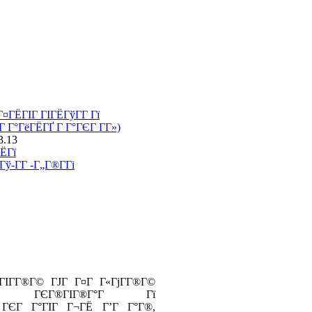
¤ГЁГІГ ГІГЁГўГ­Г Гї
Г Г°ГёГЁГҐ Г Г°ГЄГ Г­Г»)
3.13
ЁГї
-Г­Г -Г„Г®Г­Гі
ГІГ­Г®Г© ГЈГ Г¤Г Г«ГјГ­Г®Г©
©, ГЄГ®ГІГ®Г°Г Гї
 ГЄГ Г°ГІГ Г¬ГЁ Г’Г Г°Г®,