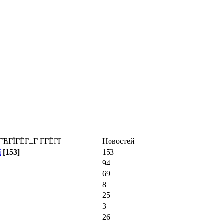
ГЋГЇГЁГ±Г Г­ГЁГҐ
Новостей
ї
[153]
153
94
69
8
25
3
26