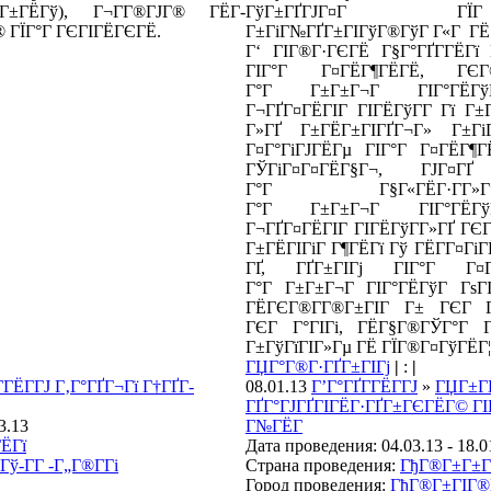
­Г±ГЁГў), Г¬Г­Г®ГЈГ® ГЁГ­
ГўГ±ГҐГЈГ¤Г ГЇГ Г
® ГЇГ°Г ГЄГІГЁГЄГЁ.
Г±ГіГ№ГҐГ±ГІГўГ®ГўГ Г«Г ГЁ Г
Г‘ ГІГ®Г·ГЄГЁ Г§Г°ГҐГ­ГЁГї Г
ГІГ°Г Г¤ГЁГ¶ГЁГЁ, Г
Г°Г Г±Г±Г¬Г ГІГ°ГЁ
Г¬ГҐГ¤ГЁГІГ ГІГЁГўГ­Г Гї Г
Г»ГҐ Г±ГЁГ±ГІГҐГ¬Г» Г±Г
Г¤Г°ГіГЈГЁГµ ГІГ°Г Г¤ГЁГ¶
ГЎГіГ¤Г¤ГЁГ§Г¬, ГЈГ¤ГҐ
Г°Г Г§Г«ГЁГ·Г­Г»
Г°Г Г±Г±Г¬Г ГІГ°ГЁ
Г¬ГҐГ¤ГЁГІГ ГІГЁГўГ­Г»ГҐ ГЄГ 
Г±ГЁГІГіГ Г¶ГЁГї Гў ГЁГ­Г¤Гі
ГҐ, ГҐГ±ГІГј ГІГ°Г Г¤Г
Г°Г Г±Г±Г¬Г ГІГ°ГЁГўГ ГѕГ
ГЁГЄГ®Г­Г®Г±ГІГ Г± ГЄГ ГЄ
ГЄГ Г°ГІГі, ГЁГ§Г®ГЎГ°Г Г¦
Г±ГўГїГІГ»Гµ ГЁ ГЇГ®Г¤ГўГЁГ¦
ГЏГ°Г®Г·ГҐГ±ГІГј
|
:
|
­ГЁГ­ГЈ Г‚Г°ГҐГ¬Гї Г†ГҐГ­
08.01.13
Г’Г°ГҐГ­ГЁГ­ГЈ
»
ГЏГ±Г
ГҐГ°ГЈГҐГІГЁГ·ГҐГ±ГЄГЁГ© ГІГ°
3.13
Г№ГЁГ­
ЁГї
Дата проведения: 04.03.13 - 18.0
ў-Г­Г -Г„Г®Г­Гі
Страна проведения:
ГђГ®Г±Г±Г
Город проведения:
ГђГ®Г±ГІГ®Гў