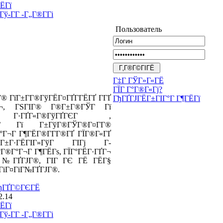
ЁГї
-Г­Г -Г„Г®Г­Гі
Пользователь
Г‡Г ГЎГ»Г«ГЁ
ГЇГ Г°Г®Г«Гј?
Г® ГїГ±Г­Г®ГўГЁГ¤ГҐГ­ГЁГҐ Г­ГҐ
ГђГҐГЈГЁГ±ГІГ°Г Г¶ГЁГї
®Г¬, ГЅГІГ® Г®Г±Г®ГЎГ Гї
Гј Г·ГҐГ«Г®ГўГҐГЄГ ,
 Гї Г±ГўГ®ГЎГ®Г¤Г­Г®
°Г¬Г Г¶ГЁГ®Г­Г­Г®ГҐ ГЇГ®Г«ГҐ
±Г·ГЁГІГ»ГўГ ГІГј Г­
Г®Г°Г¬Г Г¶ГЁГѕ, ГЇГ°ГЁГ·ГҐГ¬
Г№ГҐГЈГ®, ГІГ ГЄ ГЁ ГЁГ§
ГіГ¤ГіГ№ГҐГЈГ®.
ђГҐГ©ГЄГЁ
2.14
ЁГї
-Г­Г -Г„Г®Г­Гі