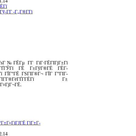
1.14
ЁГї
-Г­Г -Г„Г®Г­Гі
ГѕГ№ГЁГµ Г­Г ГіГ·ГЁГІГјГ±Гї
ГҐГЎГї ГЁ Г±ГўГ®ГЁ ГЁГ­
Гї ГЇГ°ГЁ ГЅГІГ®Г¬ ГЇГ Г°ГІГ­
Г­Г®ГёГҐГ­ГЁГї Г±
Г¤ГјГ¬ГЁ.
“Г±Г«ГіГЈГЁ ГїГ±Г­
2.14