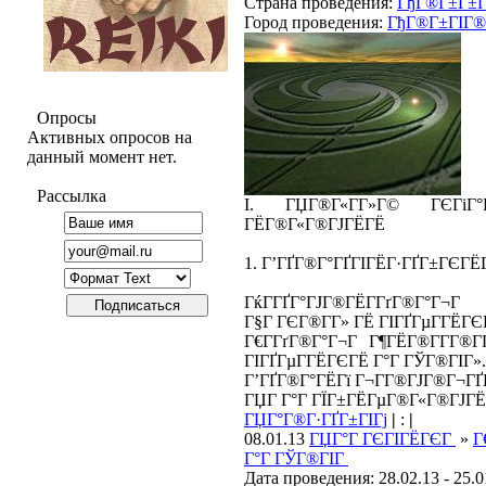
Страна проведения:
ГђГ®Г±Г±Г
Город проведения:
ГђГ®Г±ГІГ®Г
Опросы
Активных опросов на
данный момент нет.
Рассылка
I. ГЏГ®Г«Г­Г»Г© ГЄГіГ°
ГЁГ®Г«Г®ГЈГЁГЁ
1. Г’ГҐГ®Г°ГҐГІГЁГ·ГҐГ±ГЄГЁ
ГќГ­ГҐГ°ГЈГ®ГЁГ­ГґГ®Г°Г¬Г
Г§Г ГЄГ®Г­Г» ГЁ ГІГҐГµГ­ГЁГ
Г€Г­ГґГ®Г°Г¬Г Г¶ГЁГ®Г­Г­Г®
ГІГҐГµГ­ГЁГЄГЁ Г°Г ГЎГ®ГІГ».
Г’ГҐГ®Г°ГЁГї Г¬Г­Г®ГЈГ®Г¬ГҐ
ГЏГ Г°Г ГЇГ±ГЁГµГ®Г«Г®ГЈГЁГ
ГЏГ°Г®Г·ГҐГ±ГІГј
|
:
|
08.01.13
ГЏГ°Г ГЄГІГЁГЄГ
»
Г
Г°Г ГЎГ®ГІГ
Дата проведения: 28.02.13 - 25.0