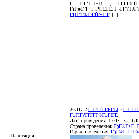
Г ГЇГ°ГҐГ«Гї ( ГЁГ­ГІГҐГ
ГґГ®Г°Г¬Г Г¶ГЁГЁ, Г¬Г­Г®ГЈГ
ГЏГ°Г®Г·ГҐГ±ГІГј
|
:
|
20.11.12
Г’Г°ГҐГ­ГЁГ­ГЈ
»
Г’Г°ГҐГ
Г±ГІГўГҐГ­Г­Г®Г±ГІГЁ
Дата проведения: 15.03.13 - 16.0
Страна проведения:
ГђГ®Г±Г±Г
Город проведения:
ГђГ®Г±ГІГ®Г
Навигация