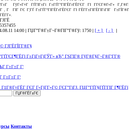
°Г±Г ГўГ»Г¤Г ГҐГІГ±Гї Г±ГҐГ°ГІГЁГґГЁГЄГ ГІ ГГЄГ®Г«Г» Г‚Г®Г
 , Г ГІГ ГЄ Г¦ГҐ Г±ГҐГ°ГІГЁГґГЁГЄГ ГІ ГЁГ­Г±ГІГЁГІГіГІГ Г±ГЇГ®
ЁГ­Г».
ГЈГЁ
 5357455
.08.11 14:00
|
ГЏГ°Г®Г±Г¬Г®ГІГ°Г®Гў: 1750
|
[ + ]
[ - ]
|
 ГЈГЁГЇГ­Г®Г§
ГҐГЄГ¶ГЁГї Г±ГіГ¤ГјГЎГ» вЂ” ГЅГІГ® ГўГ®Г§Г¬Г®Г¦Г­Г®
Г Г±Г±Г Г¦
 Г±Г±Г Г¦
± Г‡Г®Г¤ГЁГ ГЄГ Г«ГјГ­Г»Г© ГЄГ°ГіГЈ. ГЏГ°ГҐГ§ГҐГ­ГІГ Г¶ГЁГї
урсы
Контакты