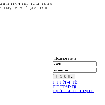
±ГІГ®Г·Г­Г»Гµ ГЊГ Г±Г±Г Г¦ГҐГ©
Г°ГІГЁГўГ­Г®Г© ГЁ ГўГ®Г±Г±ГІГ Г­
Пользователь
Г‡Г ГЎГ»Г«ГЁ
ГЇГ Г°Г®Г«Гј?
ГђГҐГЈГЁГ±ГІГ°Г Г¶ГЁГї