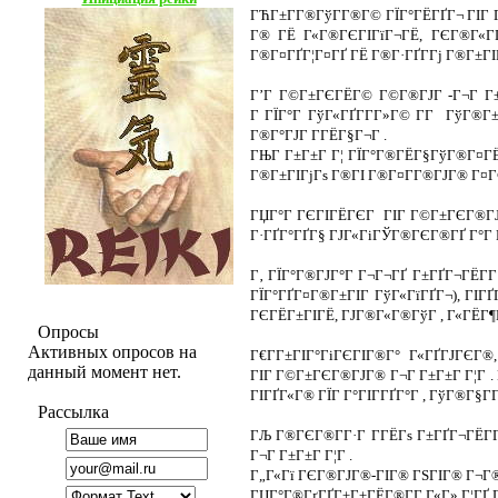
ГЋГ±Г­Г®ГўГ­Г®Г© ГЇГ°ГЁГҐГ¬ ГІГ Г
Г® ГЁ Г«Г®ГЄГІГїГ¬ГЁ, ГЄГ®Г«ГҐ
Г®Г¤ГҐГ¦Г¤ГҐ ГЁ Г®Г·ГҐГ­Гј Г®Г±ГІ
Г’Г Г©Г±ГЄГЁГ© Г©Г®ГЈГ -Г¬Г Г±Г
Г ГЇГ°Г ГўГ«ГҐГ­Г­Г»Г© Г­Г ГўГ®Г
Г®Г°ГЈГ Г­ГЁГ§Г¬Г .
ГЊГ Г±Г±Г Г¦ ГЇГ°Г®ГЁГ§ГўГ®Г¤ГЁ
Г®Г±ГІГјГѕ Г®ГІ Г®Г¤Г­Г®ГЈГ® Г¤Г® 
ГЏГ°Г ГЄГІГЁГЄГ ГІГ Г©Г±ГЄГ®ГЈГ
Г·ГҐГ°ГҐГ§ ГЈГ«ГіГЎГ®ГЄГ®ГҐ Г°Г Г
Г‚ ГЇГ°Г®ГЈГ°Г Г¬Г¬ГҐ Г±ГҐГ¬ГЁГ­Г
ГЇГ°ГҐГ¤Г®Г±ГІГ ГўГ«ГїГҐГ¬), ГІГҐ
ГЄГЁГ±ГІГЁ, ГЈГ®Г«Г®ГўГ , Г«ГЁГ¶
Опросы
Активных опросов на
Г€Г­Г±ГІГ°ГіГЄГІГ®Г° Г«ГҐГЈГЄГ
данный момент нет.
ГІГ Г©Г±ГЄГ®ГЈГ® Г¬Г Г±Г±Г Г¦Г . 
ГІГҐГ«Г® ГЇГ Г°ГІГ­ГҐГ°Г , ГўГ®Г§Г
Рассылка
ГЉ Г®ГЄГ®Г­Г·Г Г­ГЁГѕ Г±ГҐГ¬ГЁГ­
Г¬Г Г±Г±Г Г¦Г .
Г„Г«Гї ГЄГ®ГЈГ®-ГІГ® ГЅГІГ® Г¬Г®
ГЏГ°Г®ГґГҐГ±Г±ГЁГ®Г­Г Г«Г» Г¦ГҐ Г