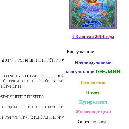
1-3 апреля 2014 года
Консультации
ГЈ.Г‘Г Г­ГЄГІ-ГЏГҐГІГҐГ°ГЎГіГ°ГЈ)
Индивидуальные
он-лайн
консультации
 - ГёГўГҐГ¤Г±ГЄГ®ГЈГ®. Г‚ ГҐГЈГ®
·ГҐГ«Г®ГўГҐГЄГ , Г Г­Г ГҐГЈГ® ГЅГ­
Отношения
ГЁГ¤ГЁГ Г­Г».
Бизнес
ҐГЄГ±Г®ГІГҐГ°Г ГЇГЁГҐГ©.
Нумерология
Гї Г§Г®Г­Г , Г ГўГҐГ±Гј Г®Г°ГЈГ Г­
Жизненные цели
ГҐ Г®Г°ГЈГ Г­Г» ГЁ Г±ГЁГ±ГІГҐГ¬Г»)
Запрос по e-mail: