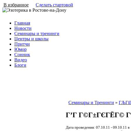
В избранное
Сделать стартовой
Главная
Новости
Семинары и тренинги
Центры и школы
Притчи
Юмор
Сонник
Видео
Блоги
Семинары и Тренинги
»
ГЉГі
Г’Г Г©Г±ГЄГЁГ© 
Дата проведения: 07.10.11 - 09.10.11 в