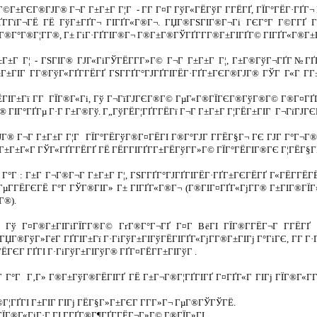
©Г±ГЄГ®ГЈГ® Г¬Г Г±Г±Г Г¦Г - Г­Г Г¤Г ГўГ«ГЁГўГ Г­ГЁГҐ, ГЇГ°ГЁГ·ГҐГ¬ 
Г­ГїГ¬ГЁ ГЁ ГўГ±ГҐГ¬ ГІГҐГ«Г®Г¬. ГЏГ®ГЅГІГ®Г¬Гі ГЄГ°Г Г©Г­ГҐ Гў
Г®Г°Г®Г¦Г­Г®, Г± ГіГ·ГҐГІГ®Г¬ Г®Г±Г®ГЎГҐГ­Г­Г®Г±ГІГҐГ© ГІГҐГ«Г®Г±Г«
±Г Г¦ - ГЅГІГ® ГЈГ«ГіГЎГЁГ­Г­Г»Г© Г¬Г Г±Г±Г Г¦, Г±Г®ГўГ¬ГҐГ№ГҐГ­
±Г±ГІГ Г­Г®ГўГ«ГҐГ­ГЁГҐ ГЅГ­ГҐГ°ГЈГҐГІГЁГ·ГҐГ±ГЄГ®ГЈГ® ГЎГ Г«Г Г
ГІГ±Гї Г­Г ГЇГ®Г«Гі, Гў Г¬ГїГЈГЄГ®Г© ГµГ«Г®ГЇГЄГ®ГўГ®Г© Г®Г¤ГҐГ¦
ГІГ°ГҐГµ Г·Г Г±Г®Гў. Г„ГўГЁГ¦ГҐГ­ГЁГї Г¬Г Г±Г±Г Г¦ГЁГ±ГІГ Г¬ГїГЈГЄГЁ
® Г¬Г Г±Г±Г Г¦Г ГЇГ°ГЁГўГ®Г¤ГЁГІ Г®Г°ГЈГ Г­ГЁГ§Г¬ ГЄ ГЈГ Г°Г¬Г®Г­
±Г±Г«Г ГЎГ«ГҐГ­ГЁГҐ ГЁ ГЁГ­ГІГҐГ­Г±ГЁГўГ­Г»Г© ГЇГ°ГЁГІГ®ГЄ Г¦ГЁГ§Г­Г
 Г°Г : Г±Г Г¬Г®Г¬Г Г±Г±Г Г¦, ГЅГ­ГҐГ°ГЈГҐГІГЁГ·ГҐГ±ГЄГЁГҐ Г«ГЁГ­ГЁГЁ
ГµГ­ГЁГЄГЁ Г°Г ГЎГ®ГІГ» Г± ГІГҐГ«Г®Г¬ (Г®ГІГ¤ГҐГ«ГјГ­Г® Г±ГІГ®ГЇГ»,
Г®).
®, Гў Г¤Г®Г±ГІГіГЇГ­Г®Г© ГґГ®Г°Г¬ГҐ Г¤Г ВёГІ ГЇГ®Г­ГЁГ¬Г Г­ГЁГҐ
ГЏГ®ГўГ»ГёГ ГҐГІГ±Гї Г·ГіГўГ±ГІГўГЁГІГҐГ«ГјГ­Г®Г±ГІГј Г°ГіГЄ, Г­Г Г·Г
­ГЁГЄГ ГҐГІ Г·ГіГўГ±ГІГўГ® ГҐГ¤ГЁГ­Г±ГІГўГ .
Г Г°Г Г‚Г» Г®Г±ГўГ®ГЁГІГҐ ГЁ Г±Г¬Г®Г¦ГҐГІГҐ Г¤ГҐГ«Г ГІГј ГЇГ®Г«Г
Г¦ГҐГІ Г±ГІГ ГІГј ГЁГ§Г»Г±ГЄГ Г­Г­Г»Г¬ ГµГ®ГЎГЎГЁ.
ЇГ®Г«ГіГ·Г ГІ Г­ГҐГ®Г¶ГҐГ­ГЁГ¬Г»Г© Г®ГЇГ»ГІ.