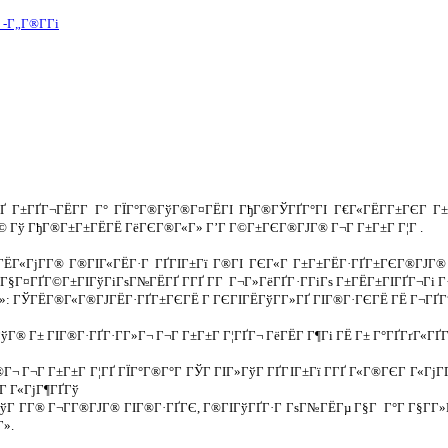
-Г„Г®Г­Гі
 Г±ГҐГ¬ГЁГ­Г Г° ГЇГ°Г®ГўГ®Г¤ГЁГІ ГђГ®ГЎГҐГ°ГІ Г€Г«ГЁГ­Г±ГЄГ Г± (
© Гў ГђГ®Г±Г±ГЁГЁ ГёГЄГ®Г«Г» Г’Г Г©Г±ГЄГ®ГЈГ® Г¬Г Г±Г±Г Г¦Г .
ЁГ«ГјГ­Г® Г®ГІГ«ГЁГ·Г ГҐГІГ±Гї Г®ГІ ГЄГ«Г Г±Г±ГЁГ·ГҐГ±ГЄГ®ГЈГ®
Г§Г¤ГҐГ©Г±ГІГўГіГѕГ№ГЁГҐ Г­ГҐ Г­Г Г¬Г»ГёГҐГ·Г­ГіГѕ Г±ГЁГ±ГІГҐГ¬Гі Г
»: ГЎГЁГ®Г«Г®ГЈГЁГ·ГҐГ±ГЄГЁ Г ГЄГІГЁГўГ­Г»ГҐ ГІГ®Г·ГЄГЁ ГЁ Г¬ГҐГ°
Г® Г± ГІГ®Г·ГҐГ·Г­Г»Г¬ Г¬Г Г±Г±Г Г¦ГҐГ¬ ГёГЁГ Г¶Гі ГЁ Г± Г°ГҐГґГ«Г
¬ Г¬Г Г±Г±Г Г¦ГҐ ГЇГ°Г®Г°Г ГЎГ ГІГ»ГўГ ГҐГІГ±Гї Г­ГҐ Г«Г®ГЄГ Г«ГјГ­Г 
Г Г«ГјГ¶ГҐГў
ўГ Г­Г® Г¬Г­Г®ГЈГ® ГІГ®Г·ГҐГЄ, Г®ГІГўГҐГ·Г ГѕГ№ГЁГµ Г§Г Г°Г Г§Г­Г»
».