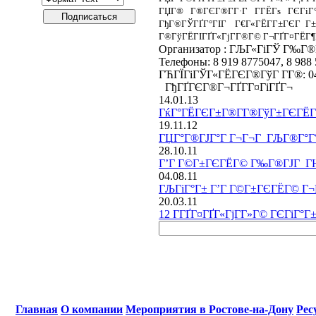
ГЏГ® Г®ГЄГ®Г­Г·Г Г­ГЁГѕ ГЄГіГ
ГђГ®ГЎГҐГ°ГІГ Г€Г«ГЁГ­Г±ГЄГ Г±Г
Г®ГўГЁГІГҐГ«ГјГ­Г®Г© Г¬ГҐГ¤ГЁГ¶Г
Организатор : ГЉГ«ГіГЎ Г‰Г®
Телефоны: 8 919 8775047, 8 988
ГЋГЇГіГЎГ«ГЁГЄГ®ГўГ Г­Г®: 04
ГђГҐГЄГ®Г¬ГҐГ­Г¤ГіГҐГ¬
14.01.13
ГќГ°ГЁГЄГ±Г®Г­Г®ГўГ±ГЄГЁГ©
19.11.12
ГЏГ°Г®ГЈГ°Г Г¬Г¬Г ГЉГ®Г°Г°
28.10.11
Г’Г Г©Г±ГЄГЁГ© Г‰Г®ГЈГ ГЊ
04.08.11
ГЉГіГ°Г± Г’Г Г©Г±ГЄГЁГ© Г¬Г
20.03.11
12 Г­ГҐГ¤ГҐГ«ГјГ­Г»Г© ГЄГіГ°Г
Главная
О компании
Мероприятия в Ростове-на-Дону
Рес