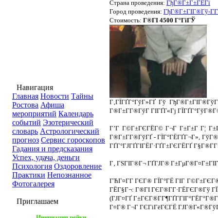
Страна проведения:
ГђГ®Г±Г±ГЁГї
Город проведения:
ГђГ®Г±ГІГ®Гў-Г­Г 
Стоимость:
Г®ГІ 4500 Г°ГіГЎ
Навигация
Главная
Новости
Тайны
Г‚ГЇГҐГ°ГўГ»ГҐ Гў ГђГ®Г±ГІГ®ГўГҐ
Ростова
Афиша
Г®Г±Г­Г®ГўГ ГІГҐГ«Гј ГЇГҐГ°ГўГ®Г
мероприятий
Календарь
событий
Эзотерический
Г’Г Г©Г±ГЄГЁГ© Г¬Г Г±Г±Г Г¦ Г±Г
словарь
Астрологический
Г®Г±Г­Г®ГўГҐ - ГЇГ°ГЁГҐГ¬Г», ГўГ®
прогноз
Сервис гороскопов
ГҐГ°ГЈГҐГІГЁГ·ГҐГ±ГЄГЁГҐ Г§Г®Г­Г
Гадания и предсказания
Успех, удача, деньги
Г‚ ГЅГІГ®Г¬ ГҐГЈГ® Г±ГµГ®Г¤Г±ГІГў
Психология
Оздоровление
Практики
Непознанное
ГЋГ¤Г­Г ГЄГ® ГЇГ°ГЁ ГІГ Г©Г±ГЄГ®Г
Фотогалерея
ГЁГ§Г¬: Г®ГІ ГЄГ®Г­Г·ГЁГЄГ®Гў ГЇ
(ГЈГ¤ГҐ Г±ГЄГ®Г­Г¶ГҐГ­ГІГ°ГЁГ°Г®Г
Приглашаем
Г¤Г® Г¬Г ГЄГіГёГЄГЁ ГЈГ®Г«Г®ГўГ
Инициация рейки