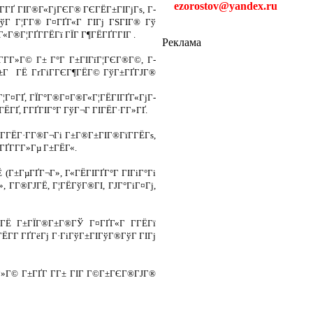
ezorostov@yandex.ru
Г­ГҐ ГІГ®Г«ГјГЄГ® ГЄГЁГ±ГІГјГѕ, Г­
Г Г¦Г­Г® Г¤ГҐГ«Г ГІГј ГЅГІГ® Гў
Г®Г¦ГҐГ­ГЁГї ГЇГ Г¶ГЁГҐГ­ГІГ .
Реклама
Г­Г»Г© Г± Г°Г Г±ГІГїГ¦ГЄГ®Г©, Г­
­Г±Г ГЁ ГґГіГ­ГЄГ¶ГЁГ© ГўГ±ГҐГЈГ®
Г¤ГҐ, ГЇГ°Г®Г¤Г®Г«Г¦ГЁГІГҐГ«ГјГ­
ГҐ, Г­ГҐГІГ°Г ГўГ¬Г ГІГЁГ·Г­Г»ГҐ.
ГЁГ·Г­Г®Г¬Гі Г±Г®Г±ГІГ®ГїГ­ГЁГѕ,
ҐГ­Г­Г»Гµ Г±ГЁГ«.
 (Г±ГµГҐГ¬Г», Г«ГЁГІГҐГ°Г ГІГіГ°Гі
 Г­Г®ГЈГЁ, Г¦ГЁГўГ®ГІ, ГЈГ°ГіГ¤Гј,
 ГЁ Г±ГЇГ®Г±Г®ГЎ Г¤ГҐГ«Г Г­ГЁГї
ЁГ­Г ГҐГёГј Г·ГіГўГ±ГІГўГ®ГўГ ГІГј
­Г»Г© Г±ГҐГ Г­Г± ГІГ Г©Г±ГЄГ®ГЈГ®