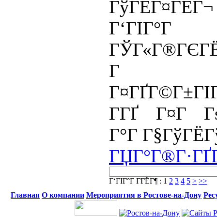
ГўГЁГ¤ГЁГ¬
Г‘ГІГ°
ГЎГ«Г®ГЄГЁ
Г Г
Г¤ГҐГ©Г±Г
Г­ГҐ Г¤Г Г
Г°Г Г§ГўГЁГў
ГЏГ°Г®Г·ГҐГ
Г‘ГІГ°Г Г­ГЁГ¶ :
1
2
3
4
5
>
>>
Главная
О компании
Мероприятия в Ростове-на-Дону
Рес