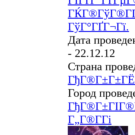
ГЇГҐГ°ГҐГµГ
ГЌГ®ГўГ®Г
ГўГ°ГҐГ¬Гї.
Дата проведен
- 22.12.12
Страна прове
ГђГ®Г±Г±ГЁ
Город провед
ГђГ®Г±ГІГ®Г
Г„Г®Г­Гі