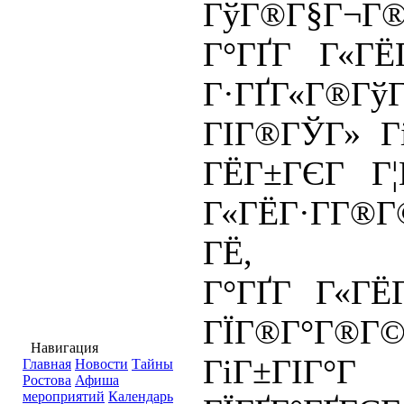
ГўГ®Г§Г¬Г
Г°ГҐГ Г«ГЁ
Г·ГҐГ«Г®Гў
ГІГ®ГЎГ» Г
ГЁГ±ГЄГ Г¦
Г«ГЁГ·Г­Г®
ГЁ,
Г°ГҐГ Г«ГЁ
ГЇГ®Г°Г®Г©
Навигация
ГіГ±ГІГ°Г
Главная
Новости
Тайны
Ростова
Афиша
мероприятий
Календарь