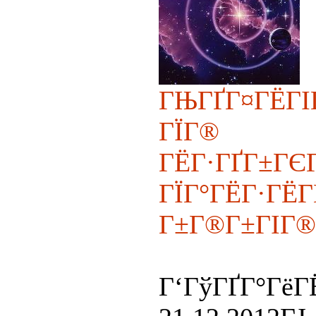
ГЊГҐГ¤ГЁГ
ГЇГ® Г
ГЁГ·ГҐГ±ГЄ
ГЇГ°ГЁГ·ГЁ
Г±Г®Г±ГІГ®
Г‘ГўГҐГ°ГёГ