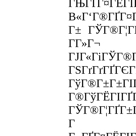
ГЊГҐГ¤ГЁГ
В«Г‘Г®ГҐГ¤Г
Г± ГЎГ®Г¦Г
Г­Г»Г
ГЈГ«ГіГЎ
ГЅГґГґГҐГЄГІ
ГўГ®Г±Г
Г®ГўГЁГІГҐ
ГЎГ®Г¦ГҐГ±Г
Г 