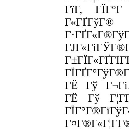
ГїГ­, ГЇГ
Г«ГҐГў
Г·ГҐГ«Г®Гў
ГЈГ«ГіГЎГ®
Г±ГЇГ«ГҐГІГ
ГЇГҐГ°ГўГ®Г­
ГЁ Гў Г¬Гі
ГЁ Гў Г¦ГҐ
ГЇГ°Г®ГїГўГ
Г¤Г®Г«Г¦Г­