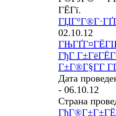
ГЁГї.
ГЏГ°Г®Г·ГҐГ
02.10.12
ГЊГҐГ¤ГЁГІГ
ГђГ Г±ГёГЁГ
Г±Г®Г§Г­Г Г­
Дата проведен
- 06.10.12
Страна прове
ГђГ®Г±Г±ГЁ