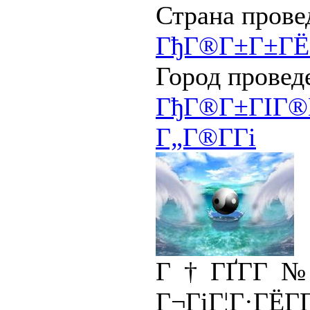
Страна прове
ГђГ®Г±Г±ГЁ
Город провед
ГђГ®Г±ГІГ®Г
Г„Г®Г­Гі
Г†ГҐГ­Г№
Г¬ГіГ¦Г·ГЁГ­Г