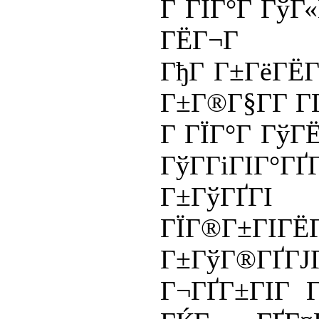
Г ГЇГ°Г ГўГ«
ГЁГ¬Г 
ГђГ Г±ГёГЁГ
Г±Г®Г§Г­Г Г­
Г ГЇГ°Г ГўГЁ
ГўГ­ГіГІГ°ГҐ
Г±ГўГҐ
ГЇГ®Г±ГІГЁГ
Г±ГўГ®ГҐГЈ
Г¬ГҐГ±ГІГ Г