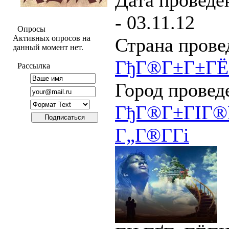
Дата проведен
- 03.11.12
Опросы
Активных опросов на
Страна прове
данный момент нет.
ГђГ®Г±Г±ГЁ
Рассылка
Город провед
ГђГ®Г±ГІГ®Г
Г„Г®Г­Гі