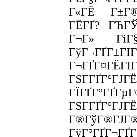
Г«ГЁ Г±Г®
ГЁГҐ? ГЋГ
Г¬Г» ГіГ
ГўГ¬ГҐГ±
Г¬ГҐГ¤ГЁГІ
ГЅГ­ГҐГ°ГЈГ
ГЇГҐГ°ГҐГµ
ГЅГ­ГҐГ°Г
Г®ГўГ®ГЈГ
ГўГ°ГҐГ¬ГҐГ­