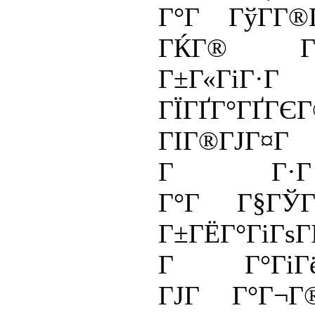
Г°Г ГўГ­Г®
ГЌГ® ГЇ
Г±Г«ГіГ·Г
ГЇГҐГ°ГҐГЄ
ГІГ®ГЈГ¤Г
Г Г·
Г°Г Г§ГЎ
Г±ГЁГ°ГіГѕГ
Г Г°ГіГ
ГЈГ Г°Г¬Г