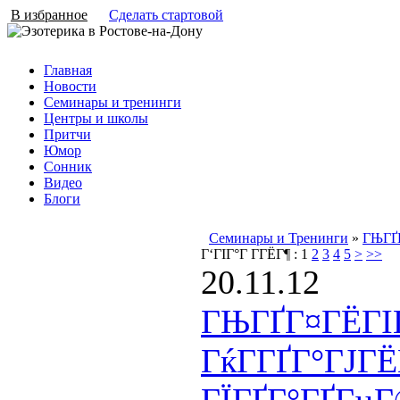
В избранное
Сделать стартовой
Главная
Новости
Семинары и тренинги
Центры и школы
Притчи
Юмор
Сонник
Видео
Блоги
Семинары и Тренинги
»
ГЊГҐГ
Г‘ГІГ°Г Г­ГЁГ¶ :
1
2
3
4
5
>
>>
20.11.12
ГЊГҐГ¤ГЁГІГ
ГќГ­ГҐГ°ГЈГ