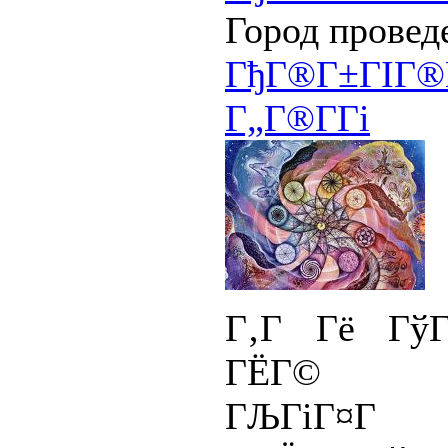
Город провед
ГђГ®Г±ГІГ®Г
Г„Г®Г­Гі
Г‚Г Гё ГўГ­Г
ГЁГ© Г±
ГЉГіГ¤Г