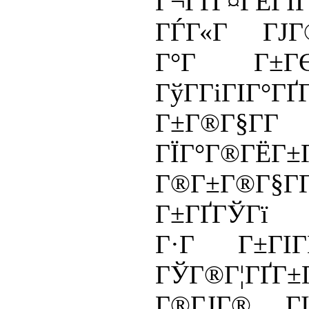
Г¬ГҐГ¤ГЁГ
ГЃГ«Г ГЈГ
Г°Г Г±ГЄГ
ГўГ­ГіГІГ°ГҐ
Г±Г®Г§Г­
ГЇГ°Г®ГЁГ±
Г®Г±Г®Г§Г
Г±ГҐГЎГї
Г·Г Г±ГІГ
ГЎГ®Г¦ГҐГ±Г
Г®ГЈГ® ГІ