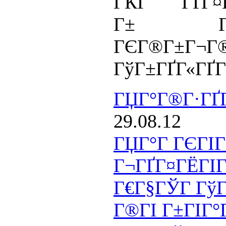
ГЌГ ГҐГ¤ГЁ
Г± Г¬Г
ГЄГ®Г±Г¬
ГўГ±ГҐГ«ГҐГ
ГЏГ°Г®Г·ГҐГ
29.08.12
ГЏГ°Г ГЄГІ
Г¬ГҐГ¤ГЁГІГ
Г€Г§ГЎГ ГўГ
Г®ГІ Г±ГІГ°