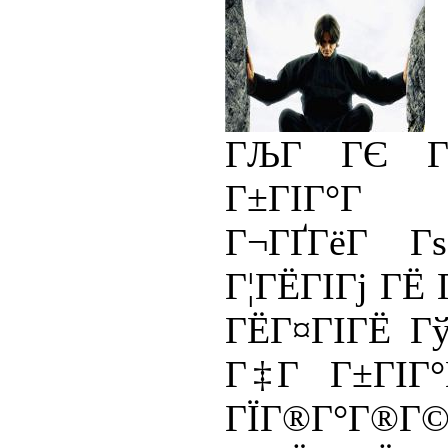
ГЉГ ГЄ Г
Г±ГІГ°
Г¬ГҐГёГ Г
Г¦ГЁГІГј ГЁ
ГЁГ¤ГІГЁ Гў
Г‡Г Г±ГІГ°
ГЇГ®Г°Г®Г©