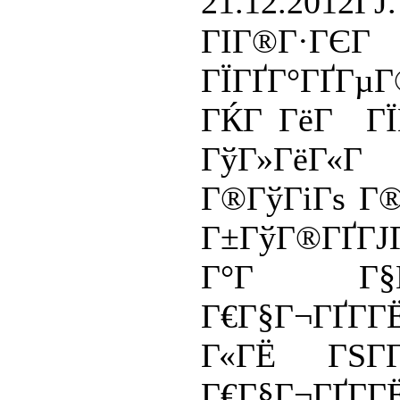
21.12.2012ГЈ.
ГІГ®Г·ГЄГ
ГЇГҐГ°ГҐ
ГЌГ ГёГ ГЇ
ГўГ»ГёГ«
Г®ГўГіГѕ Г
Г±ГўГ®ГҐГЈ
Г°Г Г§Гў
Г€Г§Г¬ГҐГ­Г
Г«ГЁ ГЅГ­Г
Г€Г§Г¬ГҐГ­Г