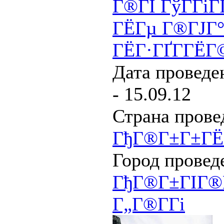
Г®ГІ ГўГ­ГіГІ
ГЁГµ Г®ГЈГ°
ГЁГ·ГҐГ­ГЁГ
Дата проведен
- 15.09.12
Страна прове
ГђГ®Г±Г±ГЁ
Город провед
ГђГ®Г±ГІГ®Г
Г„Г®Г­Гі