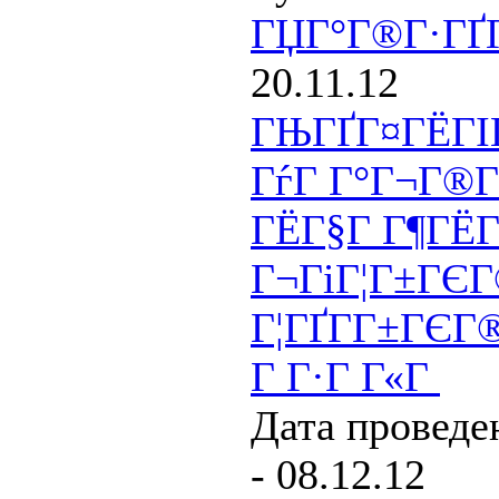
ГЏГ°Г®Г·ГҐГ
20.11.12
ГЊГҐГ¤ГЁГІГ
ГѓГ Г°Г¬Г®Г
ГЁГ§Г Г¶ГЁГ
Г¬ГіГ¦Г±ГЄ
Г¦ГҐГ­Г±ГЄГ
Г Г·Г Г«Г
Дата проведен
- 08.12.12