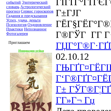
ГЇГҐГ°ГҐ
событий
Эзотерический
словарь
Астрологический
Г±ГЈГ Г
прогноз
Сервис гороскопов
Гадания и предсказания
Успех, удача, деньги
ГЁГ§ГЁГ°Г
Психология
Оздоровление
Практики
Непознанное
Г®ГЎГ Г­Г Г·
Фотогалерея
Приглашаем
ГЏГ°Г®Г·ГҐГ
Инициация рейки
02.10.12
ГЊГҐГ¤ГЁГІГ
Г‘Г®ГҐГ¤ГЁГ
Г± ГЎГ®Г¦ГҐ
Г­Г»Г¬ Гџ